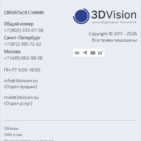
3D-сканирование
Станки с ЧПУ
Акции
Реверс-инжиниринг
Оборудование и материалы для вакуумного литья
СВЯЗАТЬСЯ С НАМИ
Портфолио
Литье пластмасс
Аксессуары и прочее оборудование
Общий номер
О компании
Ремонт и услуги
Программное обеспечение
+7 (800) 333-07-58
Контакты
Copyright © 2011 - 2026
Санкт-Петербург
Все права защищены
Гос. закупки
+7 (812) 385-72-92
Стать дилером
Москва
Блог
+7 (495) 662-98-58
Доставка
ПН-ПТ 9:00-18:00
Отзывы
info@3dvision.su
FAQ
(Отдел продаж)
mail@3dvision.su
(Отдел услуг)
Обзоры
СМИ о нас
Рекомендательные письма