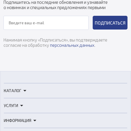
Подпишитесь на последние обновления и узнавайте
о новинках и специальных предложениях первыми
ПОДПИСАТЬСЯ
Нажимая кнопку «Подписаться», вы подтверждаете
согласие на обработку
персональных данных
.
КАТАЛОГ
3D-принтеры
УСЛУГИ
3D-сканеры
3D-печать
Роботы
ИНФОРМАЦИЯ
3D-моделирование
Расходные материалы
Цены