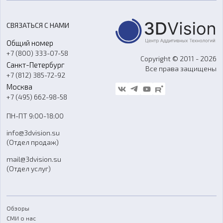
Цены
3D-сканирование
Станки с ЧПУ
Акции
Реверс-инжиниринг
Оборудование и материалы для вакуумного литья
СВЯЗАТЬСЯ С НАМИ
Портфолио
Литье пластмасс
Аксессуары и прочее оборудование
Общий номер
О компании
Ремонт и услуги
Программное обеспечение
+7 (800) 333-07-58
Контакты
Copyright © 2011 - 2026
Санкт-Петербург
Все права защищены
Гос. закупки
+7 (812) 385-72-92
Стать дилером
Москва
Блог
+7 (495) 662-98-58
Доставка
ПН-ПТ 9:00-18:00
Отзывы
info@3dvision.su
FAQ
(Отдел продаж)
mail@3dvision.su
(Отдел услуг)
Обзоры
СМИ о нас