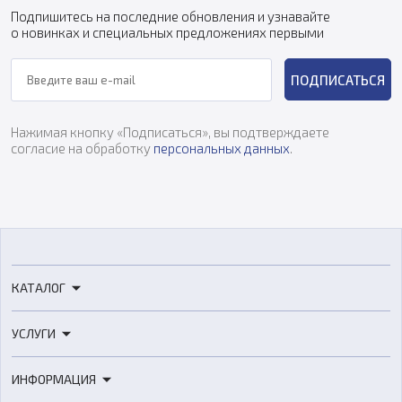
Подпишитесь на последние обновления и узнавайте
о новинках и специальных предложениях первыми
ПОДПИСАТЬСЯ
Нажимая кнопку «Подписаться», вы подтверждаете
согласие на обработку
персональных данных
.
КАТАЛОГ
3D-принтеры
УСЛУГИ
3D-сканеры
3D-печать
Роботы
ИНФОРМАЦИЯ
3D-моделирование
Расходные материалы