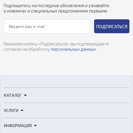
Подпишитесь на последние обновления и узнавайте
о новинках и специальных предложениях первыми
ПОДПИСАТЬСЯ
Нажимая кнопку «Подписаться», вы подтверждаете
согласие на обработку
персональных данных
.
КАТАЛОГ
3D-принтеры
УСЛУГИ
3D-сканеры
3D-печать
Роботы
ИНФОРМАЦИЯ
3D-моделирование
Расходные материалы