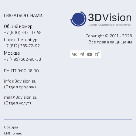
Цены
3D-сканирование
Станки с ЧПУ
Акции
Реверс-инжиниринг
Оборудование и материалы для вакуумного литья
СВЯЗАТЬСЯ С НАМИ
Портфолио
Литье пластмасс
Аксессуары и прочее оборудование
Общий номер
О компании
Ремонт и услуги
Программное обеспечение
+7 (800) 333-07-58
Контакты
Copyright © 2011 - 2026
Санкт-Петербург
Все права защищены
Гос. закупки
+7 (812) 385-72-92
Стать дилером
Москва
Блог
+7 (495) 662-98-58
Доставка
ПН-ПТ 9:00-18:00
Отзывы
info@3dvision.su
FAQ
(Отдел продаж)
mail@3dvision.su
(Отдел услуг)
Обзоры
СМИ о нас