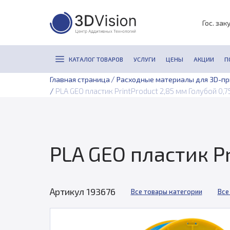
Гос. зак
КАТАЛОГ ТОВАРОВ
УСЛУГИ
ЦЕНЫ
АКЦИИ
П
/
Главная страница
Расходные материалы для 3D-п
/
PLA GEO пластик PrintProduct 2,85 мм Голубой 0,7
PLA GEO пластик Pr
Артикул 193676
Все товары категории
Все