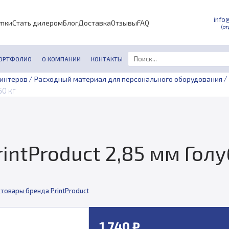
info
упки
Стать дилером
Блог
Доставка
Отзывы
FAQ
(от
ОРТФОЛИО
О КОМПАНИИ
КОНТАКТЫ
/
/
ринтеров
Расходный материал для персонального оборудования
50 кг
intProduct 2,85 мм Голу
 товары бренда PrintProduct
1 740 ₽