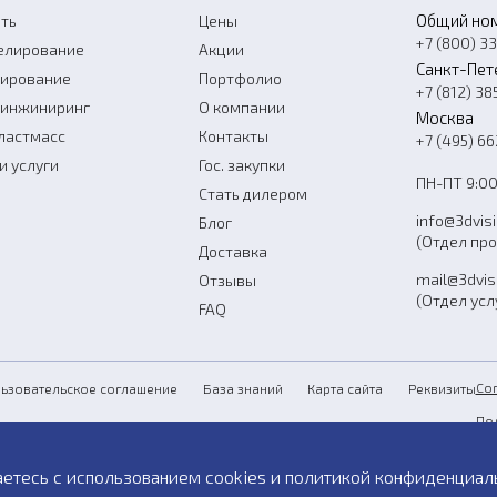
Общий но
ть
Цены
+7 (800) 3
елирование
Акции
Санкт-Пет
нирование
Портфолио
+7 (812) 38
-инжиниринг
О компании
Москва
ластмасс
Контакты
+7 (495) 6
и услуги
Гос. закупки
ПН-ПТ 9:00
Стать дилером
info@3dvis
Блог
(Отдел пр
Доставка
mail@3dvis
Отзывы
(Отдел усл
FAQ
Со
ьзовательское соглашение
База знаний
Карта сайта
Реквизиты
По
Пу
аетесь с использованием cookies и
политикой конфиденциал