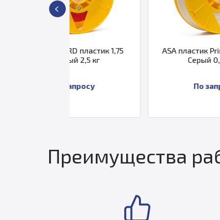
HARD пластик 1,75
ASA пластик PrintProduct 1,75
ный 2,5 кг
Серый 0,250 кг
 запросу
По запросу
Преимущества раб