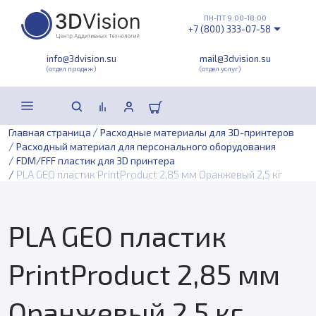
ПН-ПТ 9:00-18:00
+7 (800) 333-07-58
info@3dvision.su
mail@3dvision.su
(отдел продаж)
(отдел услуг)
/
Главная страница
Расходные материалы для 3D-принтеров
/
Расходный материал для персонального оборудования
/
FDM/FFF пластик для 3D принтера
/
PLA GEO пластик PrintProduct 2,85 мм Оранжевый 2,5 кг
PLA GEO пластик
PrintProduct 2,85 мм
Оранжевый 2,5 кг