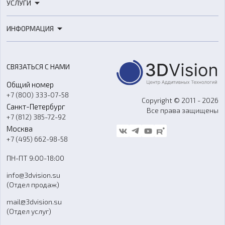
УСЛУГИ
3D-сканеры
3D-печать
Роботы
ИНФОРМАЦИЯ
3D-моделирование
Расходные материалы
Цены
3D-сканирование
Станки с ЧПУ
Акции
Реверс-инжиниринг
Оборудование и материалы для вакуумного литья
СВЯЗАТЬСЯ С НАМИ
Портфолио
Литье пластмасс
Аксессуары и прочее оборудование
Общий номер
О компании
Ремонт и услуги
Программное обеспечение
+7 (800) 333-07-58
Контакты
Copyright © 2011 - 2026
Санкт-Петербург
Все права защищены
Гос. закупки
+7 (812) 385-72-92
Стать дилером
Москва
Блог
+7 (495) 662-98-58
Доставка
ПН-ПТ 9:00-18:00
Отзывы
info@3dvision.su
FAQ
(Отдел продаж)
mail@3dvision.su
(Отдел услуг)