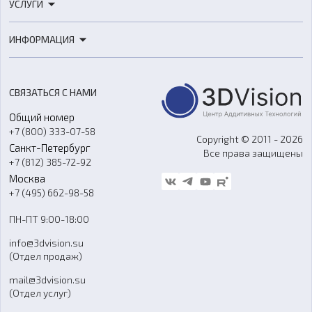
УСЛУГИ
3D-сканеры
3D-печать
Роботы
ИНФОРМАЦИЯ
3D-моделирование
Расходные материалы
Цены
3D-сканирование
Станки с ЧПУ
Акции
Реверс-инжиниринг
Оборудование и материалы для вакуумного литья
СВЯЗАТЬСЯ С НАМИ
Портфолио
Литье пластмасс
Аксессуары и прочее оборудование
Общий номер
О компании
Ремонт и услуги
Программное обеспечение
+7 (800) 333-07-58
Контакты
Copyright © 2011 - 2026
Санкт-Петербург
Все права защищены
Гос. закупки
+7 (812) 385-72-92
Стать дилером
Москва
Блог
+7 (495) 662-98-58
Доставка
ПН-ПТ 9:00-18:00
Отзывы
info@3dvision.su
FAQ
(Отдел продаж)
mail@3dvision.su
(Отдел услуг)