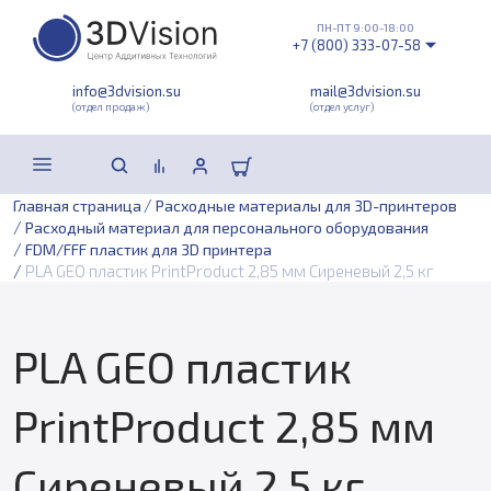
ПН-ПТ 9:00-18:00
+7 (800) 333-07-58
info@3dvision.su
mail@3dvision.su
(отдел продаж)
(отдел услуг)
/
Главная страница
Расходные материалы для 3D-принтеров
/
Расходный материал для персонального оборудования
/
FDM/FFF пластик для 3D принтера
/
PLA GEO пластик PrintProduct 2,85 мм Сиреневый 2,5 кг
PLA GEO пластик
PrintProduct 2,85 мм
Сиреневый 2,5 кг