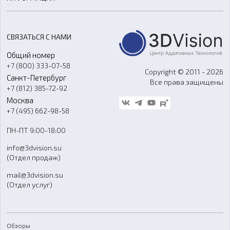
3D-моделирование
Расходные материалы
Цены
3D-сканирование
Станки с ЧПУ
Акции
Реверс-инжиниринг
Оборудование и материалы для вакуумного литья
СВЯЗАТЬСЯ С НАМИ
Портфолио
Литье пластмасс
Аксессуары и прочее оборудование
Общий номер
О компании
Ремонт и услуги
Программное обеспечение
+7 (800) 333-07-58
Контакты
Copyright © 2011 - 2026
Санкт-Петербург
Все права защищены
Гос. закупки
+7 (812) 385-72-92
Стать дилером
Москва
Блог
+7 (495) 662-98-58
Доставка
ПН-ПТ 9:00-18:00
Отзывы
info@3dvision.su
FAQ
(Отдел продаж)
mail@3dvision.su
(Отдел услуг)
Обзоры