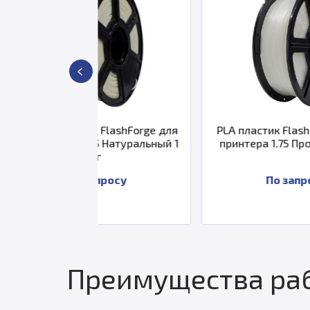
к FlashForge для
PLA пластик FlashForge для 3D
75 Натуральный 1
принтера 1.75 Прозрачный 1кг
кг
апросу
По запросу
Преимущества раб