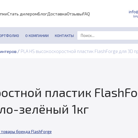
info
упки
Стать дилером
Блог
Доставка
Отзывы
FAQ
(от
ОРТФОЛИО
О КОМПАНИИ
КОНТАКТЫ
/
PLA HS высокоскоростной пластик FlashForge для 3D пр
ринтеров
остной пластик FlashFo
тло-зелёный 1кг
 товары бренда FlashForge