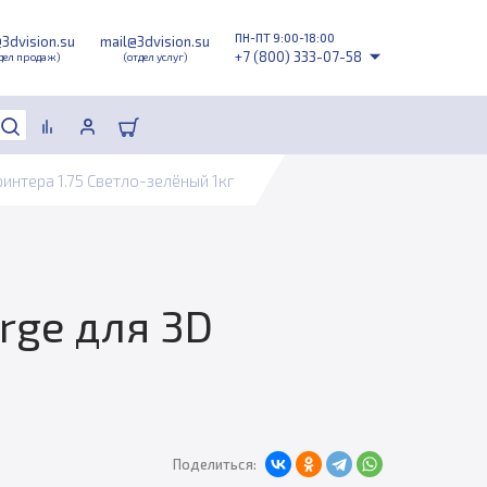
ПН-ПТ 9:00-18:00
@3dvision.su
mail@3dvision.su
+7 (800) 333-07-58
дел продаж)
(отдел услуг)
интера 1.75 Светло-зелёный 1кг
rge для 3D
Поделиться: