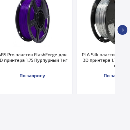
ashForge для
PLA Silk пластик FlashForge для
урпурный 1 кг
3D принтера 1.75 Серебряный 1
кг
осу
По запросу