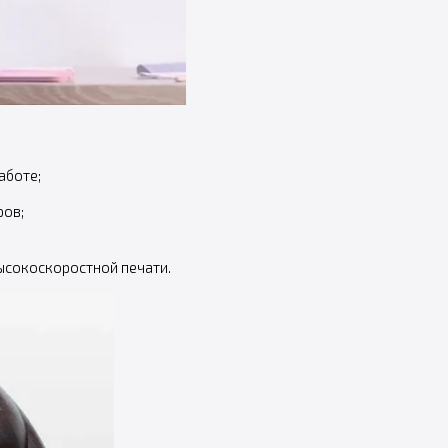
аботе;
ров;
ысокоскоростной печати.