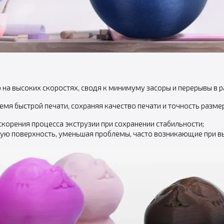
на высоких скоростях, сводя к минимуму засоры и перерывы в р
я быстрой печати, сохраняя качество печати и точность разме
корения процесса экструзии при сохранении стабильности;
кую поверхность, уменьшая проблемы, часто возникающие при в