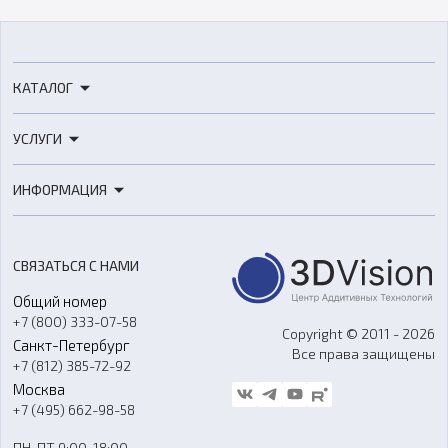
КАТАЛОГ
3D-принтеры
УСЛУГИ
3D-сканеры
3D-печать
Роботы
ИНФОРМАЦИЯ
3D-моделирование
Расходные материалы
Цены
3D-сканирование
Станки с ЧПУ
Акции
Реверс-инжиниринг
Оборудование и материалы для вакуумного литья
СВЯЗАТЬСЯ С НАМИ
Портфолио
Литье пластмасс
Аксессуары и прочее оборудование
Общий номер
О компании
Ремонт и услуги
Программное обеспечение
+7 (800) 333-07-58
Контакты
Copyright © 2011 - 2026
Санкт-Петербург
Все права защищены
Гос. закупки
+7 (812) 385-72-92
Стать дилером
Москва
Блог
+7 (495) 662-98-58
Доставка
ПН-ПТ 9:00-18:00