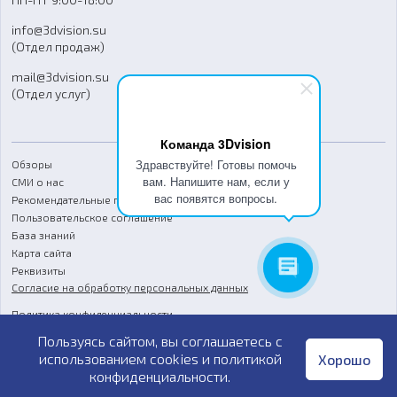
Отзывы
info@3dvision.su
FAQ
(Отдел продаж)
mail@3dvision.su
(Отдел услуг)
Команда 3Dvision
Здравствуйте! Готовы помочь
Обзоры
вам. Напишите нам, если у
СМИ о нас
вас появятся вопросы.
Рекомендательные письма
Пользовательское соглашение
База знаний
Карта сайта
Реквизиты
Согласие на обработку персональных данных
Политика конфиденциальности
Пользуясь сайтом, вы соглашаетесь с
Публичная оферта
использованием cookies и
политикой
Хорошо
конфиденциальности
.