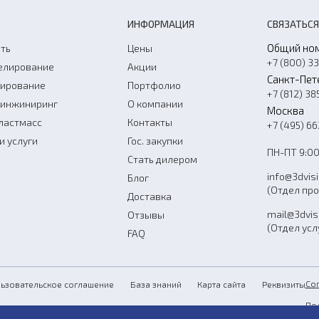
ИНФОРМАЦИЯ
СВЯЗАТЬСЯ
Общий но
ть
Цены
+7 (800) 3
елирование
Акции
Санкт-Пет
нирование
Портфолио
+7 (812) 38
-инжиниринг
О компании
Москва
ластмасс
Контакты
+7 (495) 6
и услуги
Гос. закупки
ПН-ПТ 9:00
Стать дилером
info@3dvis
Блог
(Отдел пр
Доставка
mail@3dvis
Отзывы
(Отдел усл
FAQ
Со
ьзовательское соглашение
База знаний
Карта сайта
Реквизиты
По