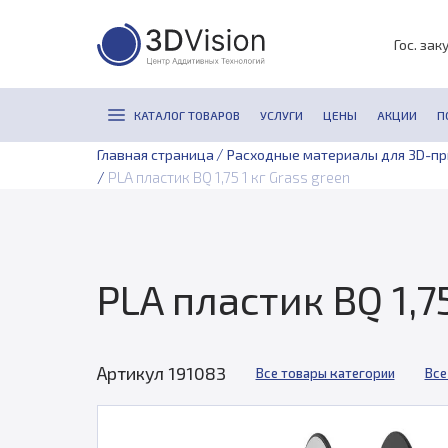
Гос. зак
КАТАЛОГ ТОВАРОВ
УСЛУГИ
ЦЕНЫ
АКЦИИ
П
/
Главная страница
Расходные материалы для 3D-п
/
PLA пластик BQ 1,75 1 кг Grass green
PLA пластик BQ 1,75
Артикул 191083
Все товары категории
Все