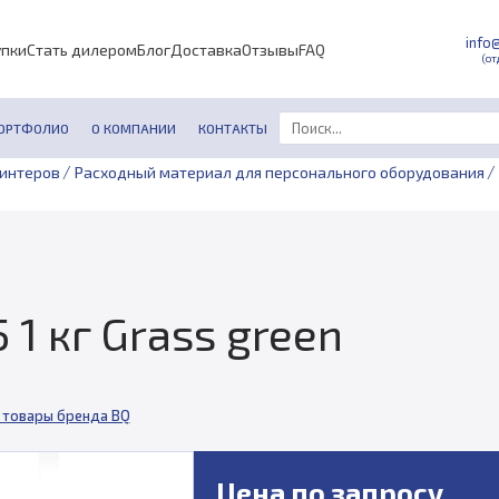
info
упки
Стать дилером
Блог
Доставка
Отзывы
FAQ
(от
ОРТФОЛИО
О КОМПАНИИ
КОНТАКТЫ
/
/
ринтеров
Расходный материал для персонального оборудования
 1 кг Grass green
 товары бренда BQ
Цена по запросу