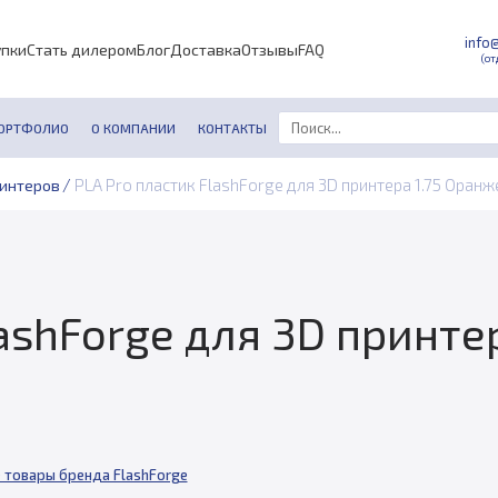
info
упки
Стать дилером
Блог
Доставка
Отзывы
FAQ
(от
ОРТФОЛИО
О КОМПАНИИ
КОНТАКТЫ
/
PLA Pro пластик FlashForge для 3D принтера 1.75 Оранж
ринтеров
lashForge для 3D принте
 товары бренда FlashForge