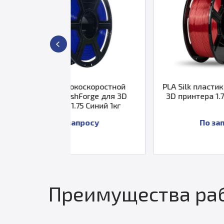
коскоростной
PLA Silk пластик FlashForge для
hForge для 3D
3D принтера 1.75 Красный 1 кг
75 Синий 1кг
апросу
По запросу
Преимущества раб