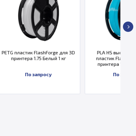
Forge для 3D
PLA HS высокоскоростной
A
елый 1 кг
пластик FlashForge для 3D
принтера 1.75 Голубой 1кг
су
По запросу