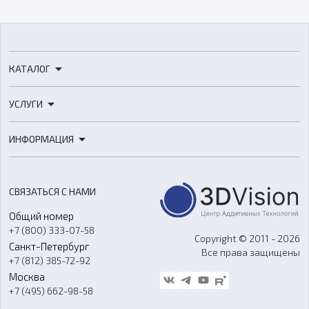
КАТАЛОГ
3D-принтеры
УСЛУГИ
3D-сканеры
3D-печать
Роботы
ИНФОРМАЦИЯ
3D-моделирование
Расходные материалы
Цены
3D-сканирование
Станки с ЧПУ
Акции
Реверс-инжиниринг
Оборудование и материалы для вакуумного литья
СВЯЗАТЬСЯ С НАМИ
Портфолио
Литье пластмасс
Аксессуары и прочее оборудование
Общий номер
О компании
Ремонт и услуги
Программное обеспечение
+7 (800) 333-07-58
Контакты
Copyright © 2011 - 2026
Санкт-Петербург
Все права защищены
Гос. закупки
+7 (812) 385-72-92
Стать дилером
Москва
Блог
+7 (495) 662-98-58
Доставка