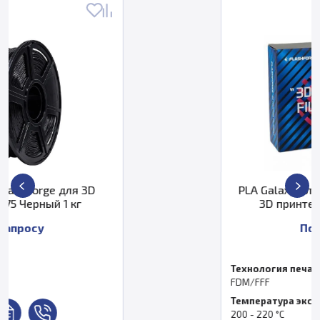
PLA Galaxy пластик FlashForge дл
3D принтера 1.75 Синий 1 кг
По запросу
Технология печати
FDM/FFF
Температура экструдера, °C
200 - 220 °С