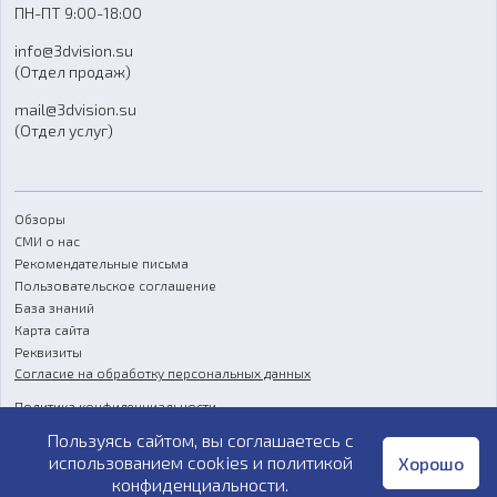
ПН-ПТ 9:00-18:00
Отзывы
info@3dvision.su
FAQ
(Отдел продаж)
mail@3dvision.su
(Отдел услуг)
Обзоры
СМИ о нас
Рекомендательные письма
Пользовательское соглашение
База знаний
Карта сайта
Реквизиты
Согласие на обработку персональных данных
Политика конфиденциальности
Пользуясь сайтом, вы соглашаетесь с
Публичная оферта
использованием cookies и
политикой
Хорошо
конфиденциальности
.