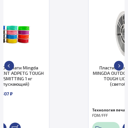
a
Пластик для 3D печати Mingd
UGH
MINGDA OUTDOOR FILAMENT ADP
TOUGH LIGHT-BLOCKING 1 кг
(светоблокирующий)
2 507 ₽
Технология печати
FDM/FFF