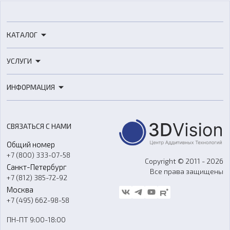
КАТАЛОГ
3D-принтеры
УСЛУГИ
3D-сканеры
3D-печать
Роботы
ИНФОРМАЦИЯ
3D-моделирование
Расходные материалы
Цены
3D-сканирование
Станки с ЧПУ
Акции
Реверс-инжиниринг
Оборудование и материалы для вакуумного литья
СВЯЗАТЬСЯ С НАМИ
Портфолио
Литье пластмасс
Аксессуары и прочее оборудование
Общий номер
О компании
Ремонт и услуги
Программное обеспечение
+7 (800) 333-07-58
Контакты
Copyright © 2011 - 2026
Санкт-Петербург
Все права защищены
Гос. закупки
+7 (812) 385-72-92
Стать дилером
Москва
Блог
+7 (495) 662-98-58
Доставка
ПН-ПТ 9:00-18:00
Отзывы