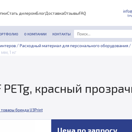
info
упки
Стать дилером
Блог
Доставка
Отзывы
FAQ
(от
ОРТФОЛИО
О КОМПАНИИ
КОНТАКТЫ
/
/
ринтеров
Расходный материал для персонального оборудования
 мм, 1 кг
 PETg, красный прозрачны
 товары бренда U3Print
Цена по запросу