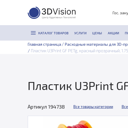
Гос. зак
КАТАЛОГ ТОВАРОВ
УСЛУГИ
ЦЕНЫ
АКЦИИ
П
/
Главная страница
Расходные материалы для 3D-п
/
Пластик U3Print GF PETg, красный прозрачный, 1.75
Пластик U3Print GF
Артикул 194738
Все товары категории
Все