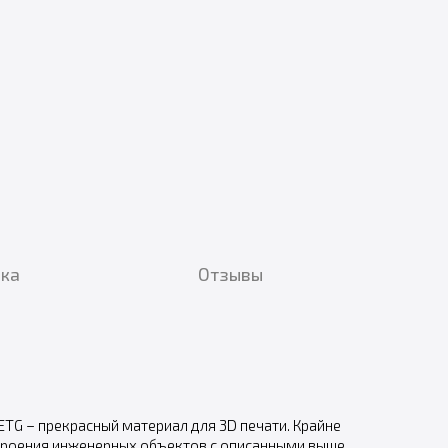
вка
Отзывы
ETG – прекрасный материал для 3D печати. Крайне
остроения инженерных объектов с описанными выше