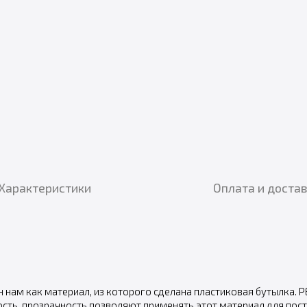
Характеристики
Оплата и доста
 нам как материал, из которого сделана пластиковая бутылка. P
кость, прозрачность позволяют применять этот материал для п