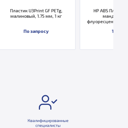
int GF PETg,
HP ABS Пластик U3Print,
.75 мм, 1 кг
мандариновый
флуоресцентный, 1.75 мм, 1 кг
просу
1 393 ₽
Квалифицированные
специалисты