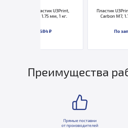
ластик U3Print,
Пластик U3Print Nylon Super
, 1.75 мм, 1 кг.
Carbon M7, 1.75 мм, 450 г
1 684 ₽
По запросу
Преимущества раб
Прямые поставки
от производителей