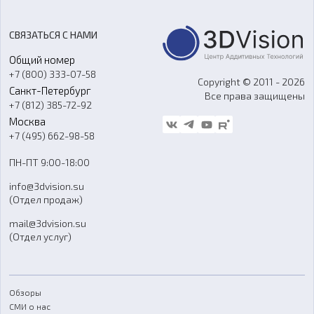
Цены
3D-сканирование
Станки с ЧПУ
Акции
Реверс-инжиниринг
Оборудование и материалы для вакуумного литья
СВЯЗАТЬСЯ С НАМИ
Портфолио
Литье пластмасс
Аксессуары и прочее оборудование
Общий номер
О компании
Ремонт и услуги
Программное обеспечение
+7 (800) 333-07-58
Контакты
Copyright © 2011 - 2026
Санкт-Петербург
Все права защищены
Гос. закупки
+7 (812) 385-72-92
Стать дилером
Москва
Блог
+7 (495) 662-98-58
Доставка
ПН-ПТ 9:00-18:00
Отзывы
info@3dvision.su
FAQ
(Отдел продаж)
mail@3dvision.su
(Отдел услуг)
Обзоры
СМИ о нас