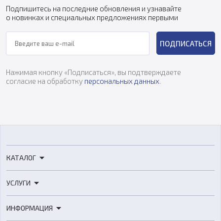
Подпишитесь на последние обновления и узнавайте
о новинках и специальных предложениях первыми
ПОДПИСАТЬСЯ
Нажимая кнопку «Подписаться», вы подтверждаете
согласие на обработку
персональных данных
.
КАТАЛОГ
3D-принтеры
УСЛУГИ
3D-сканеры
3D-печать
Роботы
ИНФОРМАЦИЯ
3D-моделирование
Расходные материалы