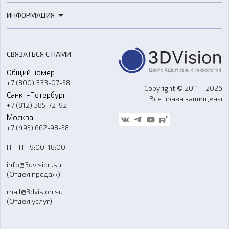
3D-печать
Роботы
ИНФОРМАЦИЯ
3D-моделирование
Расходные материалы
Цены
3D-сканирование
Станки с ЧПУ
Акции
Реверс-инжиниринг
Оборудование и материалы для вакуумного литья
СВЯЗАТЬСЯ С НАМИ
Портфолио
Литье пластмасс
Аксессуары и прочее оборудование
Общий номер
О компании
Ремонт и услуги
Программное обеспечение
+7 (800) 333-07-58
Контакты
Copyright © 2011 - 2026
Санкт-Петербург
Все права защищены
Гос. закупки
+7 (812) 385-72-92
Стать дилером
Москва
Блог
+7 (495) 662-98-58
Доставка
ПН-ПТ 9:00-18:00
Отзывы
info@3dvision.su
FAQ
(Отдел продаж)
mail@3dvision.su
(Отдел услуг)