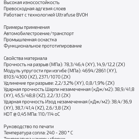
Высокая износостойкость
Превосходная адгезия слоев
Работает с технологией Ultrafuse BVOH
Примеры применения
Автомобилестроение/транспорт
Промышленная оснастка
Функциональное прототипирование
Свойства материала
Прочность на разрыв (МПа): 78,3/46,4 (XY), 14,9/12,2 (ZX)
Модуль упругости при изгибе (МПа): 4694/2861 (XY),
8103/4300 (XZ), 2371/1070 (ZX)
Удлинение при разрыве: 2,2/3,2% (XY), 0,8/1,9% (ZX)
Ударная прочность Шарпи незамеченная (кДж/м2): 38,9/41,8
(XY), 45,5/48,8 (XZ), 2,2/3,1 (ZX)
Ударная прочность Изод незамеченная (кДж/м2): 38,4/36,9
(XY), 38,7/41,4 (XZ), 2,6/3,8 (ZX)
HDT @ 0,45 МПа: 110/114 oC
Руководство по печати
Температура сопла: 240 - 280 ° C
Температура камеры сборки: -