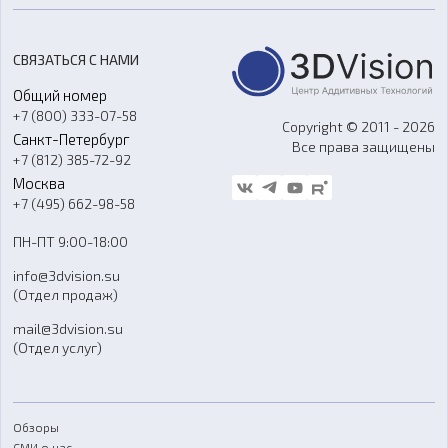
Цены
3D-сканирование
Станки с ЧПУ
Акции
Реверс-инжиниринг
Оборудование и материалы для вакуумного литья
СВЯЗАТЬСЯ С НАМИ
Портфолио
Литье пластмасс
Аксессуары и прочее оборудование
Общий номер
О компании
Ремонт и услуги
Программное обеспечение
+7 (800) 333-07-58
Контакты
Copyright © 2011 - 2026
Санкт-Петербург
Все права защищены
Гос. закупки
+7 (812) 385-72-92
Стать дилером
Москва
Блог
+7 (495) 662-98-58
Доставка
ПН-ПТ 9:00-18:00
Отзывы
info@3dvision.su
FAQ
(Отдел продаж)
mail@3dvision.su
(Отдел услуг)
Обзоры
СМИ о нас