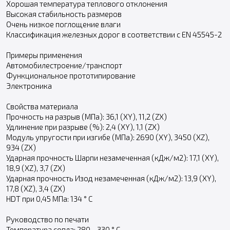
Хорошая температура теплового отклонения
Высокая стабильность размеров
Очень низкое поглощение влаги
Классификация железных дорог в соответствии с EN 45545-2
Примеры применения
Автомобилестроение/транспорт
Функциональное прототипирование
Электроника
Свойства материала
Прочность на разрыв (МПа): 36,1 (XY), 11,2 (ZX)
Удлинение при разрыве (%): 2,4 (XY), 1,1 (ZX)
Модуль упругости при изгибе (МПа): 2690 (XY), 3450 (XZ),
934 (ZX)
Ударная прочность Шарпи незамеченная (кДж/м2): 17,1 (XY),
18,9 (XZ), 3,7 (ZX)
Ударная прочность Изод незамеченная (кДж/м2): 13,9 (XY),
17,8 (XZ), 3,4 (ZX)
HDT при 0,45 МПа: 134 ° C
Руководство по печати
Температура сопла: 280 - 330 ° C