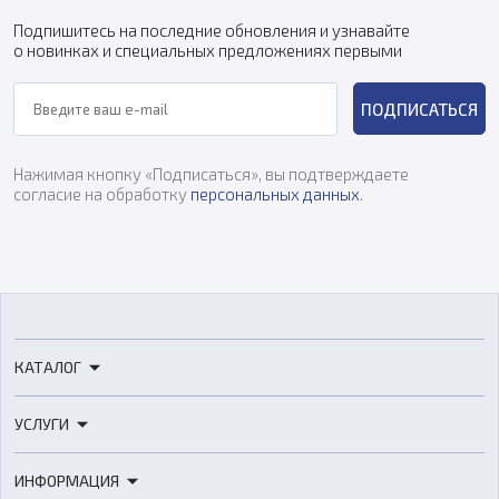
Подпишитесь на последние обновления и узнавайте
о новинках и специальных предложениях первыми
ПОДПИСАТЬСЯ
Нажимая кнопку «Подписаться», вы подтверждаете
согласие на обработку
персональных данных
.
КАТАЛОГ
3D-принтеры
УСЛУГИ
3D-сканеры
3D-печать
Роботы
ИНФОРМАЦИЯ
3D-моделирование
Расходные материалы