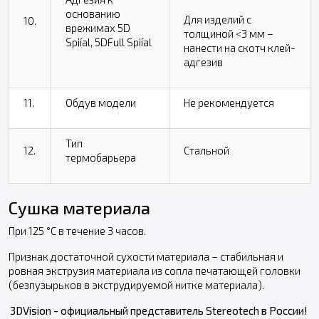
основанию
Для изделий с
10.
врежимах 5D
толщиной <3 мм –
Spiíal, 5DFull Spiíal
нанести на скотч клей-
адгезив
11.
Обдув модели
Не рекомендуется
Тип
12.
Стальной
термобарьера
Сушка материала
При 125 °С в течение 3 часов.
Признак достаточной сухости материала – стабильная и
ровная экструзия материала из сопла печатающей головки
(безпузырьков в экструдируемой нитке материала).
3DVision - официальный представитель Stereotech в России!