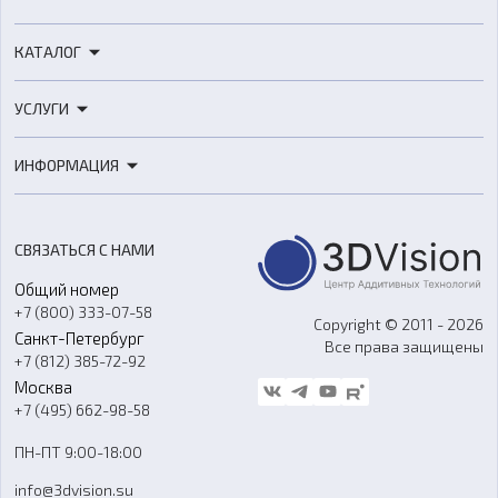
КАТАЛОГ
3D-принтеры
УСЛУГИ
3D-сканеры
3D-печать
Роботы
ИНФОРМАЦИЯ
3D-моделирование
Расходные материалы
Цены
3D-сканирование
Станки с ЧПУ
Акции
Реверс-инжиниринг
Оборудование и материалы для вакуумного литья
СВЯЗАТЬСЯ С НАМИ
Портфолио
Литье пластмасс
Аксессуары и прочее оборудование
Общий номер
О компании
Ремонт и услуги
Программное обеспечение
+7 (800) 333-07-58
Контакты
Copyright © 2011 - 2026
Санкт-Петербург
Все права защищены
Гос. закупки
+7 (812) 385-72-92
Стать дилером
Москва
Блог
+7 (495) 662-98-58
Доставка
ПН-ПТ 9:00-18:00
Отзывы
info@3dvision.su
FAQ