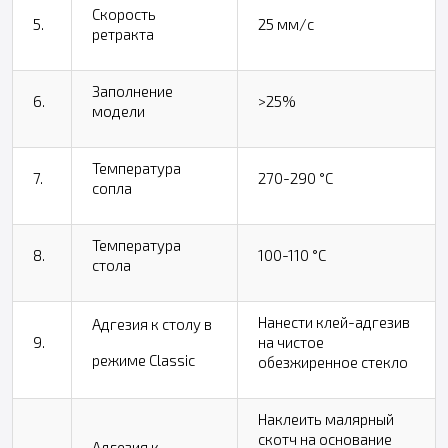
Скорость
5.
25 мм/с
ретракта
Заполнение
6.
>25%
модели
Температура
7.
270-290 °С
сопла
Температура
8.
100-110 °С
стола
Нанести клей-адгезив
Адгезия к столу в
9.
на чистое
режиме Classic
обезжиренное стекло
Наклеить малярный
скотч на основание
Адгезия к