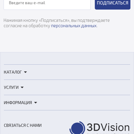
ПОДПИСАТЬСЯ
Нажимая кнопку «Подписаться», вы подтверждаете
согласие на обработку
персональных данных
.
КАТАЛОГ
3D-принтеры
УСЛУГИ
3D-сканеры
3D-печать
Роботы
ИНФОРМАЦИЯ
3D-моделирование
Расходные материалы
Цены
3D-сканирование
Станки с ЧПУ
Акции
Реверс-инжиниринг
Оборудование и материалы для вакуумного литья
СВЯЗАТЬСЯ С НАМИ
Портфолио
Литье пластмасс
Аксессуары и прочее оборудование