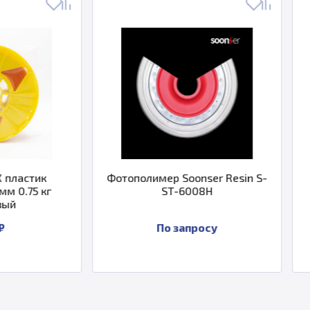
Фотополимер Soonser Resin S-
Металлическ
ST-6008H
Eplus3D Coba
По запросу
По за