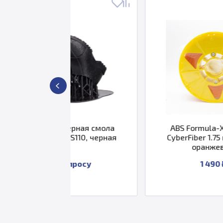
имерная смола
ABS Formula-X пластик
ABS110, черная
CyberFiber 1.75 мм 0.75 кг
оранжевый
 запросу
1 490 ₽