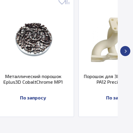
ий порошок
Порошок для 3D печати TPM3D
ltChrome MP1
PA12 Precimid1172Pro
просу
По запросу