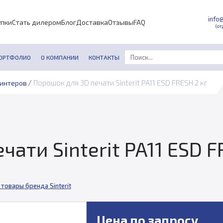
info
упки
Стать дилером
Блог
Доставка
Отзывы
FAQ
(от
ОРТФОЛИО
О КОМПАНИИ
КОНТАКТЫ
/
Порошок для 3D печати Sinterit PA11 ESD FRESH 2 кг
ринтеров
ати Sinterit PA11 ESD F
 товары бренда Sinterit
Цена по запросу