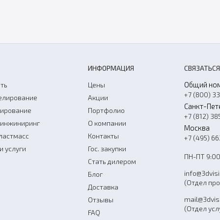
ИНФОРМАЦИЯ
СВЯЗАТЬСЯ
Общий но
ть
Цены
+7 (800) 3
елирование
Акции
Санкт-Пет
нирование
Портфолио
+7 (812) 38
-инжиниринг
О компании
Москва
ластмасс
Контакты
+7 (495) 6
и услуги
Гос. закупки
ПН-ПТ 9:00
Стать дилером
info@3dvis
Блог
(Отдел пр
Доставка
mail@3dvis
Отзывы
(Отдел усл
FAQ