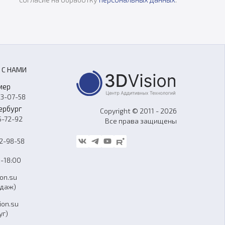
 С НАМИ
мер
33-07-58
ербург
Copyright © 2011 - 2026
5-72-92
Все права защищены
62-98-58
-18:00
ion.su
одаж)
ion.su
уг)