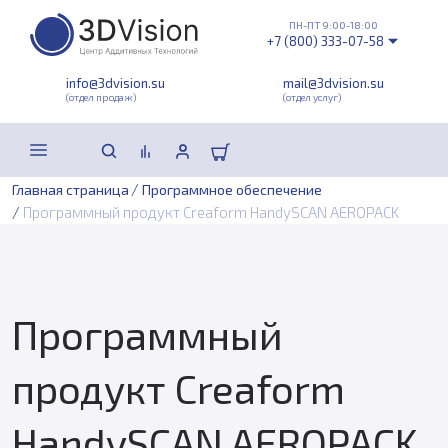
ПН-ПТ 9:00-18:00
+7 (800) 333-07-58
info@3dvision.su
mail@3dvision.su
(отдел продаж)
(отдел услуг)
/
Главная страница
Программное обеспечение
/
Программный продукт Creaform HandySCAN AEROPACK
Программный
продукт Creaform
HandySCAN AEROPACK