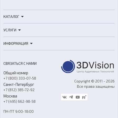
КАТАЛОГ
3D-принтеры
УСЛУГИ
3D-сканеры
3D-печать
Роботы
ИНФОРМАЦИЯ
3D-моделирование
Расходные материалы
Цены
3D-сканирование
Станки с ЧПУ
Акции
Реверс-инжиниринг
Оборудование и материалы для вакуумного литья
СВЯЗАТЬСЯ С НАМИ
Портфолио
Литье пластмасс
Аксессуары и прочее оборудование
Общий номер
О компании
Ремонт и услуги
Программное обеспечение
+7 (800) 333-07-58
Контакты
Copyright © 2011 - 2026
Санкт-Петербург
Все права защищены
Гос. закупки
+7 (812) 385-72-92
Стать дилером
Москва
Блог
+7 (495) 662-98-58
Доставка
ПН-ПТ 9:00-18:00
Отзывы