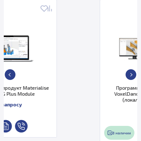
se
Программное обеспечение
VoxelDance Additive Premium
(локальная лицензия)
732 669 ₽
В наличии