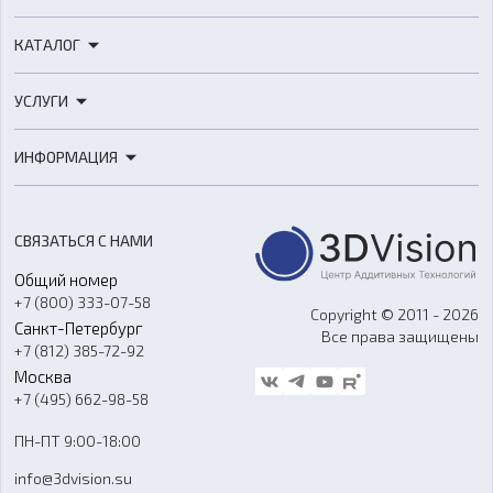
КАТАЛОГ
3D-принтеры
УСЛУГИ
3D-сканеры
3D-печать
Роботы
ИНФОРМАЦИЯ
3D-моделирование
Расходные материалы
Цены
3D-сканирование
Станки с ЧПУ
Акции
Реверс-инжиниринг
Оборудование и материалы для вакуумного литья
СВЯЗАТЬСЯ С НАМИ
Портфолио
Литье пластмасс
Аксессуары и прочее оборудование
Общий номер
О компании
Ремонт и услуги
Программное обеспечение
+7 (800) 333-07-58
Контакты
Copyright © 2011 - 2026
Санкт-Петербург
Все права защищены
Гос. закупки
+7 (812) 385-72-92
Стать дилером
Москва
Блог
+7 (495) 662-98-58
Доставка
ПН-ПТ 9:00-18:00
Отзывы
info@3dvision.su
FAQ