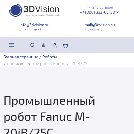
ПН-ПТ 9:00-18:00
+7 (800) 333-07-58
info@3dvision.su
mail@3dvision.su
(отдел продаж)
(отдел услуг)
/
Главная страница
Роботы
/
Промышленный робот Fanuc M-20iB/25C
Промышленный
робот Fanuc M-
20iB/25C