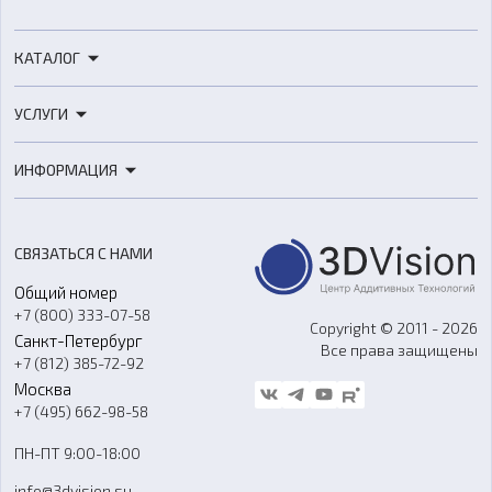
КАТАЛОГ
3D-принтеры
УСЛУГИ
3D-сканеры
3D-печать
Роботы
ИНФОРМАЦИЯ
3D-моделирование
Расходные материалы
Цены
3D-сканирование
Станки с ЧПУ
Акции
Реверс-инжиниринг
Оборудование и материалы для вакуумного литья
СВЯЗАТЬСЯ С НАМИ
Портфолио
Литье пластмасс
Аксессуары и прочее оборудование
Общий номер
О компании
Ремонт и услуги
Программное обеспечение
+7 (800) 333-07-58
Контакты
Copyright © 2011 - 2026
Санкт-Петербург
Все права защищены
Гос. закупки
+7 (812) 385-72-92
Стать дилером
Москва
Блог
+7 (495) 662-98-58
Доставка
ПН-ПТ 9:00-18:00
Отзывы
info@3dvision.su