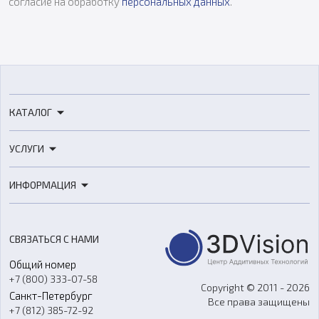
согласие на обработку
персональных данных
.
КАТАЛОГ
3D-принтеры
УСЛУГИ
3D-сканеры
3D-печать
Роботы
ИНФОРМАЦИЯ
3D-моделирование
Расходные материалы
Цены
3D-сканирование
Станки с ЧПУ
Акции
Реверс-инжиниринг
Оборудование и материалы для вакуумного литья
СВЯЗАТЬСЯ С НАМИ
Портфолио
Литье пластмасс
Аксессуары и прочее оборудование
Общий номер
О компании
Ремонт и услуги
Программное обеспечение
+7 (800) 333-07-58
Контакты
Copyright © 2011 - 2026
Санкт-Петербург
Все права защищены
Гос. закупки
+7 (812) 385-72-92