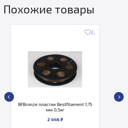
Похожие товары
estfilament 1,75
BFWood пластик Best
5кг
0,5к
 ₽
2 446