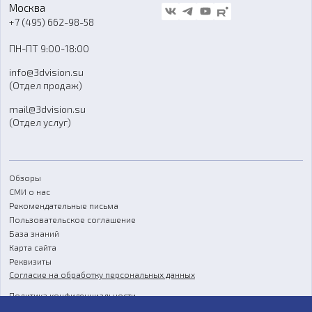
Стать дилером
Москва
Блог
+7 (495) 662-98-58
Доставка
ПН-ПТ 9:00-18:00
Отзывы
info@3dvision.su
FAQ
(Отдел продаж)
mail@3dvision.su
(Отдел услуг)
Обзоры
СМИ о нас
Рекомендательные письма
Пользовательское соглашение
База знаний
Карта сайта
Реквизиты
Согласие на обработку персональных данных
Политика конфиденциальности