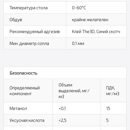
Температура стола
0-60°C
Обдув
крайне желателен
Рекомендуемый адгезив
Клей The3D, Синий скотч
Мин. диаметр сопла
0.1 мм
Безопасность
Объем
Определяемый
ПДК,
выделений, мг/
компонент
мг/мЗ
мЗ
Метанол
<0,1
15
Уксусная кислота
<2,5
5