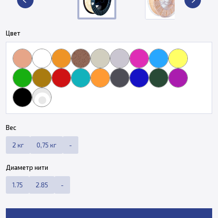
Цвет
Вес
2 кг
0,75 кг
-
Диаметр нити
1.75
2.85
-