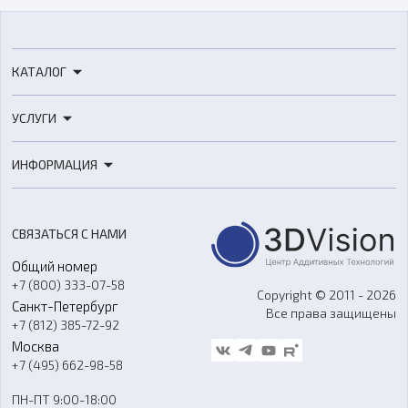
КАТАЛОГ
3D-принтеры
УСЛУГИ
3D-сканеры
3D-печать
Роботы
ИНФОРМАЦИЯ
3D-моделирование
Расходные материалы
Цены
3D-сканирование
Станки с ЧПУ
Акции
Реверс-инжиниринг
Оборудование и материалы для вакуумного литья
СВЯЗАТЬСЯ С НАМИ
Портфолио
Литье пластмасс
Аксессуары и прочее оборудование
Общий номер
О компании
Ремонт и услуги
Программное обеспечение
+7 (800) 333-07-58
Контакты
Copyright © 2011 - 2026
Санкт-Петербург
Все права защищены
Гос. закупки
+7 (812) 385-72-92
Стать дилером
Москва
Блог
+7 (495) 662-98-58
Доставка
ПН-ПТ 9:00-18:00