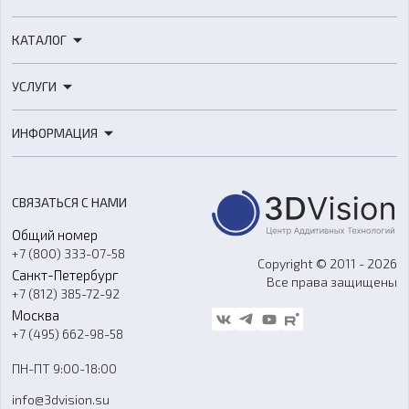
КАТАЛОГ
3D-принтеры
УСЛУГИ
3D-сканеры
3D-печать
Роботы
ИНФОРМАЦИЯ
3D-моделирование
Расходные материалы
Цены
3D-сканирование
Станки с ЧПУ
Акции
Реверс-инжиниринг
Оборудование и материалы для вакуумного литья
СВЯЗАТЬСЯ С НАМИ
Портфолио
Литье пластмасс
Аксессуары и прочее оборудование
Общий номер
О компании
Ремонт и услуги
Программное обеспечение
+7 (800) 333-07-58
Контакты
Copyright © 2011 - 2026
Санкт-Петербург
Все права защищены
Гос. закупки
+7 (812) 385-72-92
Стать дилером
Москва
Блог
+7 (495) 662-98-58
Доставка
ПН-ПТ 9:00-18:00
Отзывы
info@3dvision.su
FAQ