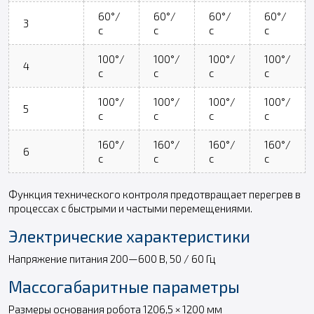
60°/
60°/
60°/
60°/
3
с
с
с
с
100°/
100°/
100°/
100°/
4
с
с
с
с
100°/
100°/
100°/
100°/
5
с
с
с
с
160°/
160°/
160°/
160°/
6
с
с
с
с
Функция технического контроля предотвращает перегрев в
процессах с быстрыми и частыми перемещениями.
Электрические характеристики
Напряжение питания 200—600 В, 50 / 60 Гц
Массогабаритные параметры
Размеры основания робота 1206,5 × 1200 мм