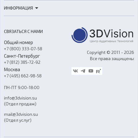
3D-печать
Роботы
ИНФОРМАЦИЯ
3D-моделирование
Расходные материалы
Цены
3D-сканирование
Станки с ЧПУ
Акции
Реверс-инжиниринг
Оборудование и материалы для вакуумного литья
СВЯЗАТЬСЯ С НАМИ
Портфолио
Литье пластмасс
Аксессуары и прочее оборудование
Общий номер
О компании
Ремонт и услуги
Программное обеспечение
+7 (800) 333-07-58
Контакты
Copyright © 2011 - 2026
Санкт-Петербург
Все права защищены
Гос. закупки
+7 (812) 385-72-92
Стать дилером
Москва
Блог
+7 (495) 662-98-58
Доставка
ПН-ПТ 9:00-18:00
Отзывы
info@3dvision.su
FAQ
(Отдел продаж)
mail@3dvision.su
(Отдел услуг)