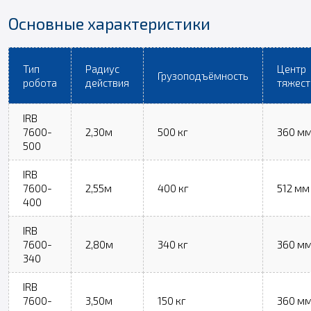
Основные характеристики
Тип
Радиус
Центр
Грузоподъёмность
робота
действия
тяжест
IRB
7600-
2,30м
500 кг
360 м
500
IRB
7600-
2,55м
400 кг
512 мм
400
IRB
7600-
2,80м
340 кг
360 м
340
IRB
7600-
3,50м
150 кг
360 м