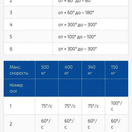
2
от + 80° до – 60°
3
от + 60° до – 180°
4
от + 300° до – 300°
5
от + 100° до – 100°
6
от + 300° до – 300°
Макс.
500
400
340
150
скорость
кг
кг
кг
кг
Номер
оси
100°/
1
75°/с
75°/с
75°/с
с
60°/
60°/
60°/
60°/
2
с
с
с
с