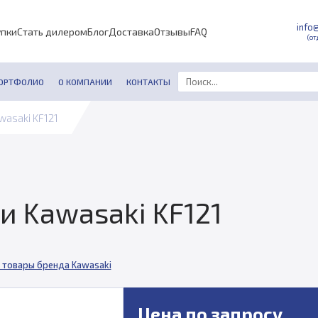
info
упки
Стать дилером
Блог
Доставка
Отзывы
FAQ
(от
ОРТФОЛИО
О КОМПАНИИ
КОНТАКТЫ
wasaki KF121
и Kawasaki KF121
 товары бренда Kawasaki
Цена по запросу