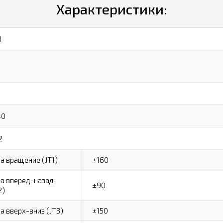
Характеристики:
R
40
2
а вращение (JT1)
±160
а вперед-назад
±90
2)
а вверх-вниз (JT3)
±150