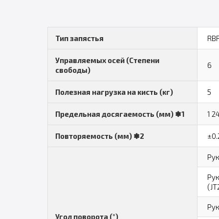
Тип запястья
RB
Управляемых осей (Степени
6
свободы)
Полезная нагрузка на кисть (кг)
5
Предельная досягаемость (мм) ✽1
1 2
Повторяемость (мм) ✽2
±0.
Рук
Рук
(JT
Рук
Угол поворота (°)