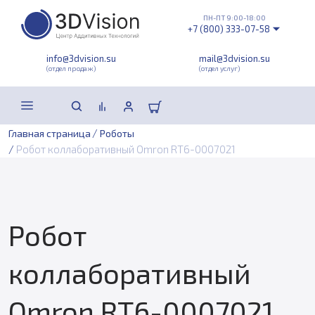
ПН-ПТ 9:00-18:00
+7 (800) 333-07-58
info@3dvision.su
mail@3dvision.su
(отдел продаж)
(отдел услуг)
/
Главная страница
Роботы
/
Робот коллаборативный Omron RT6-0007021
Робот
коллаборативный
Omron RT6-0007021