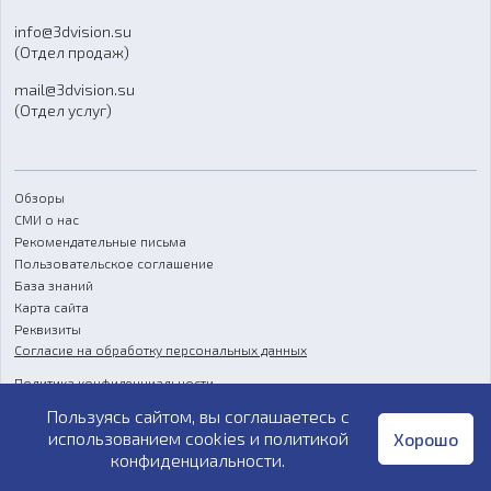
Отзывы
info@3dvision.su
FAQ
(Отдел продаж)
mail@3dvision.su
(Отдел услуг)
Обзоры
СМИ о нас
Рекомендательные письма
Пользовательское соглашение
База знаний
Карта сайта
Реквизиты
Согласие на обработку персональных данных
Политика конфиденциальности
Пользуясь сайтом, вы соглашаетесь с
Публичная оферта
использованием cookies и
политикой
Хорошо
конфиденциальности
.