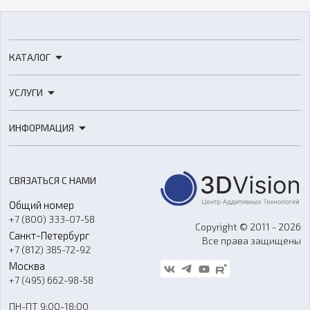
КАТАЛОГ
3D-принтеры
УСЛУГИ
3D-сканеры
3D-печать
Роботы
ИНФОРМАЦИЯ
3D-моделирование
Расходные материалы
Цены
3D-сканирование
Станки с ЧПУ
Акции
Реверс-инжиниринг
Оборудование и материалы для вакуумного литья
СВЯЗАТЬСЯ С НАМИ
Портфолио
Литье пластмасс
Аксессуары и прочее оборудование
Общий номер
О компании
Ремонт и услуги
Программное обеспечение
+7 (800) 333-07-58
Контакты
Copyright © 2011 - 2026
Санкт-Петербург
Все права защищены
Гос. закупки
+7 (812) 385-72-92
Стать дилером
Москва
Блог
+7 (495) 662-98-58
Доставка
ПН-ПТ 9:00-18:00