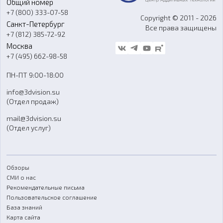
Общий номер
О компании
Ремонт и услуги
Программное обеспечение
+7 (800) 333-07-58
Контакты
Copyright © 2011 - 2026
Санкт-Петербург
Все права защищены
Гос. закупки
+7 (812) 385-72-92
Стать дилером
Москва
Блог
+7 (495) 662-98-58
Доставка
ПН-ПТ 9:00-18:00
Отзывы
info@3dvision.su
FAQ
(Отдел продаж)
mail@3dvision.su
(Отдел услуг)
Обзоры
СМИ о нас
Рекомендательные письма
Пользовательское соглашение
База знаний
Карта сайта