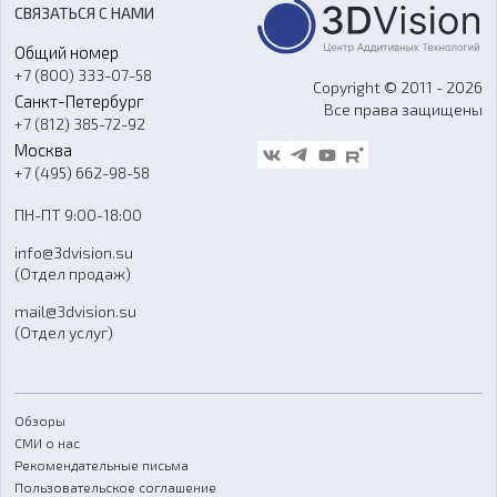
СВЯЗАТЬСЯ С НАМИ
Портфолио
Литье пластмасс
Аксессуары и прочее оборудование
Общий номер
О компании
Ремонт и услуги
Программное обеспечение
+7 (800) 333-07-58
Контакты
Copyright © 2011 - 2026
Санкт-Петербург
Все права защищены
Гос. закупки
+7 (812) 385-72-92
Стать дилером
Москва
Блог
+7 (495) 662-98-58
Доставка
ПН-ПТ 9:00-18:00
Отзывы
info@3dvision.su
FAQ
(Отдел продаж)
mail@3dvision.su
(Отдел услуг)
Обзоры
СМИ о нас
Рекомендательные письма
Пользовательское соглашение