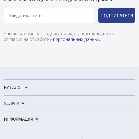
ПОДПИСАТЬСЯ
Нажимая кнопку «Подписаться», вы подтверждаете
согласие на обработку
персональных данных
.
КАТАЛОГ
3D-принтеры
УСЛУГИ
3D-сканеры
3D-печать
Роботы
ИНФОРМАЦИЯ
3D-моделирование
Расходные материалы
Цены
3D-сканирование
Станки с ЧПУ
Акции
Реверс-инжиниринг
Оборудование и материалы для вакуумного литья