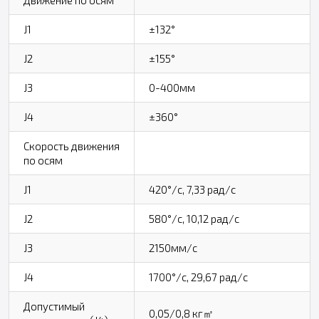
J1
±132°
J2
±155°
J3
0-400мм
J4
±360°
Скорость движения
по осям
J1
420°/с, 7,33 рад/с
J2
580°/с, 10,12 рад/с
J3
2150мм/с
J4
1700°/с, 29,67 рад/с
Допустимый
0,05/0,8 кг㎡