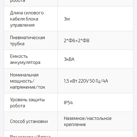
Длина силового
кабеля блока
3м
управления
Пневматическая
2*Ф6+2*Ф8
трубка
Емкость
3кВА
аккумулятора
Номинальная
мощность/
1,5 кВт 220V 50 Гц/4А
напряжение/ток
Уровень защиты
IP54
робота
Наземное/настольное
Способ установки
крепление
Вес машины/блока