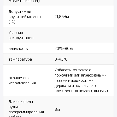
момент силы (J4)
Допустимый
крутящий момент
21,86Нм
(J4)
Условия
эксплуатации
влажность
20%~80%
температура
0~45°С
Избегать контакта с
горючими или агрессивными
ограничения
газами и жидкостями,
использования
держаться подальше от
электронных помех (плазмы)
Длина кабеля
пульта
8м
программирования
робота