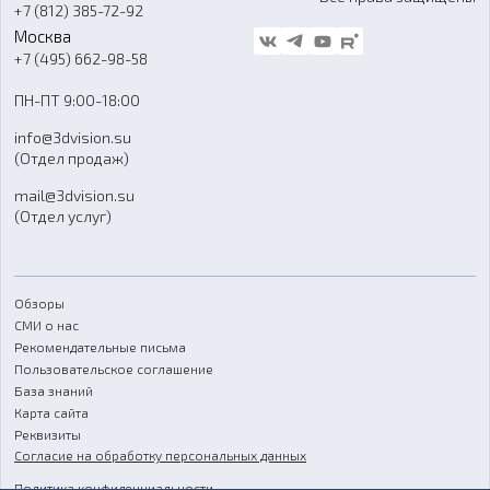
+7 (812) 385-72-92
Стать дилером
Москва
Блог
+7 (495) 662-98-58
Доставка
ПН-ПТ 9:00-18:00
Отзывы
info@3dvision.su
FAQ
(Отдел продаж)
mail@3dvision.su
(Отдел услуг)
Обзоры
СМИ о нас
Рекомендательные письма
Пользовательское соглашение
База знаний
Карта сайта
Реквизиты
Согласие на обработку персональных данных
Политика конфиденциальности