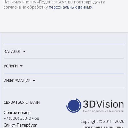
Нажимая кнопку «Подписаться», вы подтверждаете
согласие на обработку
персональных данных
.
КАТАЛОГ
3D-принтеры
УСЛУГИ
3D-сканеры
3D-печать
Роботы
ИНФОРМАЦИЯ
3D-моделирование
Расходные материалы
Цены
3D-сканирование
Станки с ЧПУ
Акции
Реверс-инжиниринг
Оборудование и материалы для вакуумного литья
СВЯЗАТЬСЯ С НАМИ
Портфолио
Литье пластмасс
Аксессуары и прочее оборудование
Общий номер
О компании
Ремонт и услуги
Программное обеспечение
+7 (800) 333-07-58
Контакты
Copyright © 2011 - 2026
Санкт-Петербург
Все права защищены
Гос. закупки