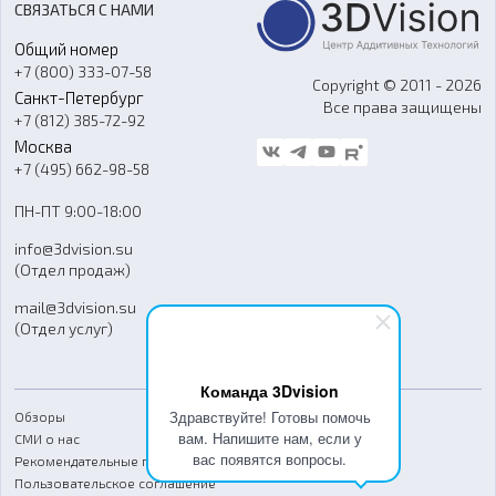
СВЯЗАТЬСЯ С НАМИ
Портфолио
Литье пластмасс
Аксессуары и прочее оборудование
Общий номер
О компании
Ремонт и услуги
Программное обеспечение
+7 (800) 333-07-58
Контакты
Copyright © 2011 - 2026
Санкт-Петербург
Все права защищены
Гос. закупки
+7 (812) 385-72-92
Стать дилером
Москва
Блог
+7 (495) 662-98-58
Доставка
ПН-ПТ 9:00-18:00
Отзывы
info@3dvision.su
FAQ
(Отдел продаж)
mail@3dvision.su
(Отдел услуг)
Команда 3Dvision
Здравствуйте! Готовы помочь
Обзоры
вам. Напишите нам, если у
СМИ о нас
вас появятся вопросы.
Рекомендательные письма
Пользовательское соглашение