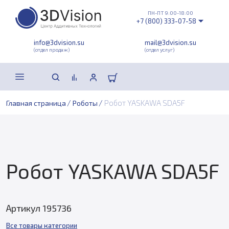
ПН-ПТ 9:00-18:00
+7 (800) 333-07-58
info@3dvision.su
mail@3dvision.su
(отдел продаж)
(отдел услуг)
/
/
Робот YASKAWA SDA5F
Главная страница
Роботы
Робот YASKAWA SDA5F
Артикул 195736
Все товары категории