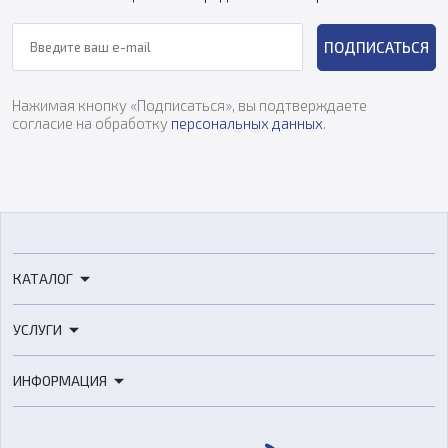
ПОДПИСАТЬСЯ
Нажимая кнопку «Подписаться», вы подтверждаете
согласие на обработку
персональных данных
.
КАТАЛОГ
3D-принтеры
УСЛУГИ
3D-сканеры
3D-печать
Роботы
ИНФОРМАЦИЯ
3D-моделирование
Расходные материалы
Цены
3D-сканирование
Станки с ЧПУ
Акции
Реверс-инжиниринг
Оборудование и материалы для вакуумного литья