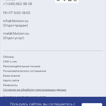
Блог
+7 (495) 662-98-58
Доставка
ПН-ПТ 9:00-18:00
Отзывы
info@3dvision.su
FAQ
(Отдел продаж)
mail@3dvision.su
(Отдел услуг)
Обзоры
СМИ о нас
Рекомендательные письма
Пользовательское соглашение
База знаний
Карта сайта
Реквизиты
Согласие на обработку персональных данных
Политика конфиденциальности
Пользуясь сайтом, вы соглашаетесь с
Публичная оферта