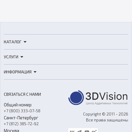
КАТАЛОГ
3D-принтеры
УСЛУГИ
3D-сканеры
3D-печать
Роботы
ИНФОРМАЦИЯ
3D-моделирование
Расходные материалы
Цены
3D-сканирование
Станки с ЧПУ
Акции
Реверс-инжиниринг
Оборудование и материалы для вакуумного литья
СВЯЗАТЬСЯ С НАМИ
Портфолио
Литье пластмасс
Аксессуары и прочее оборудование
Общий номер
О компании
Ремонт и услуги
Программное обеспечение
+7 (800) 333-07-58
Контакты
Copyright © 2011 - 2026
Санкт-Петербург
Все права защищены
Гос. закупки
+7 (812) 385-72-92
Стать дилером
Москва