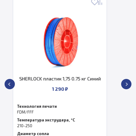
ик 1,75 0.75 кг Синий
SHERLOCK пл
Зелёны
1 290 ₽
ати
Технология печа
FDM/FFF
трудера, °C
Температура экс
210-250