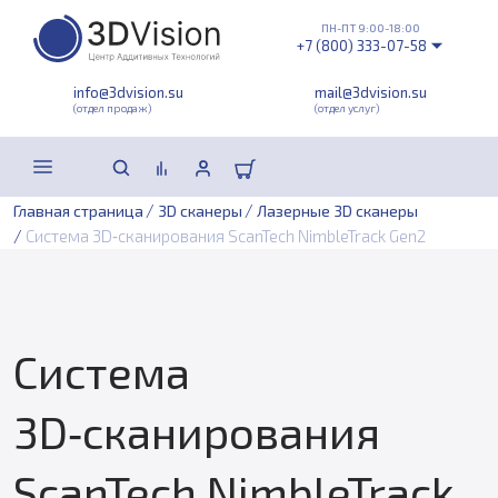
ПН-ПТ 9:00-18:00
+7 (800) 333-07-58
info@3dvision.su
mail@3dvision.su
(отдел продаж)
(отдел услуг)
/
/
Главная страница
3D сканеры
Лазерные 3D сканеры
/
Система 3D‑сканирования ScanTech NimbleTrack Gen2
Система
3D‑сканирования
ScanTech NimbleTrack