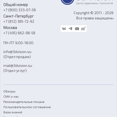
Общий номер
О компании
Ремонт и услуги
Программное обеспечение
+7 (800) 333-07-58
Контакты
Copyright © 2011 - 2026
Санкт-Петербург
Все права защищены
Гос. закупки
+7 (812) 385-72-92
Стать дилером
Москва
Блог
+7 (495) 662-98-58
Доставка
ПН-ПТ 9:00-18:00
Отзывы
info@3dvision.su
FAQ
(Отдел продаж)
mail@3dvision.su
(Отдел услуг)
Обзоры
СМИ о нас
Рекомендательные письма
Пользовательское соглашение
База знаний