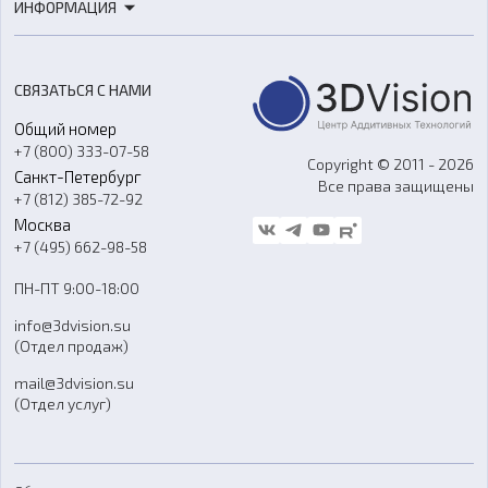
ИНФОРМАЦИЯ
3D-моделирование
Расходные материалы
Цены
3D-сканирование
Станки с ЧПУ
Акции
Реверс-инжиниринг
Оборудование и материалы для вакуумного литья
СВЯЗАТЬСЯ С НАМИ
Портфолио
Литье пластмасс
Аксессуары и прочее оборудование
Общий номер
О компании
Ремонт и услуги
Программное обеспечение
+7 (800) 333-07-58
Контакты
Copyright © 2011 - 2026
Санкт-Петербург
Все права защищены
Гос. закупки
+7 (812) 385-72-92
Стать дилером
Москва
Блог
+7 (495) 662-98-58
Доставка
ПН-ПТ 9:00-18:00
Отзывы
info@3dvision.su
FAQ
(Отдел продаж)
mail@3dvision.su
(Отдел услуг)