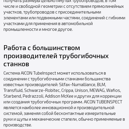
получать размеры цельнотянутых трубопроводов, в том
числе и свободной геометрии с отсутствием прямолинейных
участков, трубопроводов с присоединительными
элементами или подвижными частями, соединений с гибкими
участками для применения в автомобильной
промышленности и многое другое.
Работа с большинством
производителей трубогибочных
станков
Система AICON TubeInspect может использоваться в
соединении с трубогибочными станками большинства
известных производителей: Silfax-Numalliance, BLM,
Transfluid, Schwarze-Robitec, Crippa, Unison, MEWAG, Wafios,
Starbend, Pedrazzoli, Addison McKee и других для коррекции
или создания трубогибочных программ. AICON TUBEINSPECT
является наиболее инновационной и производительной
системой, заменяя собой бесконтактные измерительные
руки и щупы и механические стапели, обычно применяемые в
производстве.