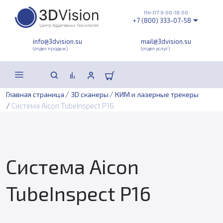
ПН-ПТ 9:00-18:00
+7 (800) 333-07-58
info@3dvision.su
mail@3dvision.su
(отдел продаж)
(отдел услуг)
/
/
Главная страница
3D сканеры
КИМ и лазерные трекеры
/
Система Aicon TubeInspect P16
Система Aicon
TubeInspect P16