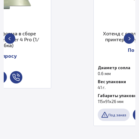
е
Хотенд с соплом 0,6 мм. для 
1/
принтера Anycubic Kobra 3 M
По запросу
Диаметр сопла
0.6 мм
Вес упаковки
41 г.
Габариты упаковки (Д x Ш x В)
115x91x26 мм
Под заказ