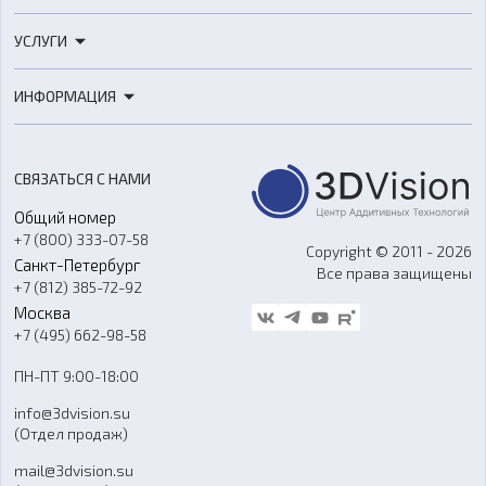
3D-принтеры
УСЛУГИ
3D-сканеры
3D-печать
Роботы
ИНФОРМАЦИЯ
3D-моделирование
Расходные материалы
Цены
3D-сканирование
Станки с ЧПУ
Акции
Реверс-инжиниринг
Оборудование и материалы для вакуумного литья
СВЯЗАТЬСЯ С НАМИ
Портфолио
Литье пластмасс
Аксессуары и прочее оборудование
Общий номер
О компании
Ремонт и услуги
Программное обеспечение
+7 (800) 333-07-58
Контакты
Copyright © 2011 - 2026
Санкт-Петербург
Все права защищены
Гос. закупки
+7 (812) 385-72-92
Стать дилером
Москва
Блог
+7 (495) 662-98-58
Доставка
ПН-ПТ 9:00-18:00
Отзывы
info@3dvision.su
FAQ
(Отдел продаж)
mail@3dvision.su