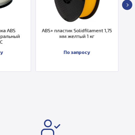
ABS+ пластик Solidfilament 1,75
Термопластик Strat
мм желтый 1 кг
По запросу
По запро