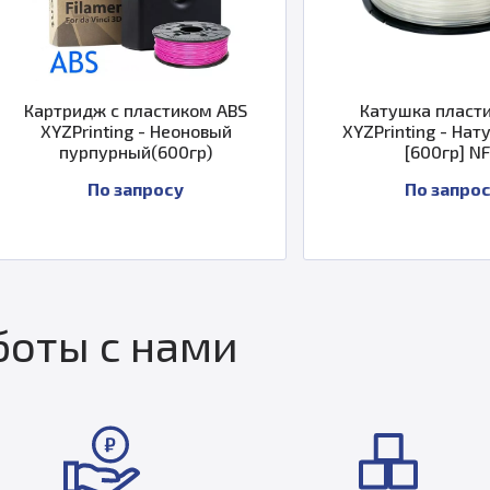
ластиком ABS
Катушка пластика ABS
 - Неоновый
XYZPrinting - Натуральный
й(600гр)
[600гр] NFC
просу
По запросу
оты с нами