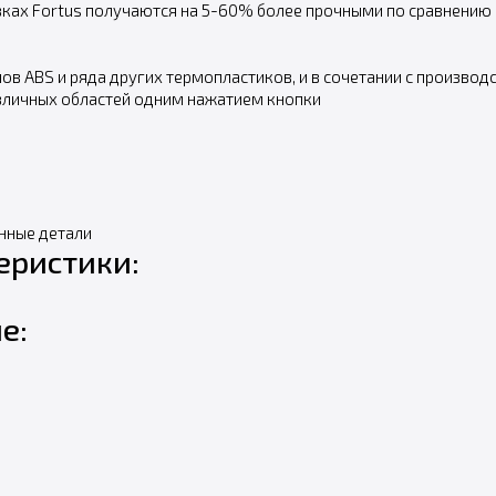
овках Fortus получаются на 5-60% более прочными по сравнению
в ABS и ряда других термопластиков, и в сочетании с производ
зличных областей одним нажатием кнопки
нные детали
еристики:
е: