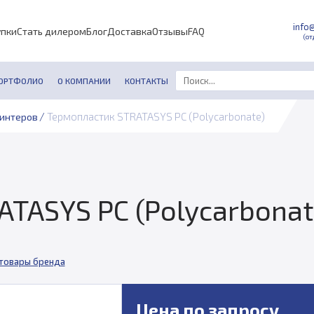
info
упки
Стать дилером
Блог
Доставка
Отзывы
FAQ
(от
ОРТФОЛИО
О КОМПАНИИ
КОНТАКТЫ
/
Термопластик STRATASYS PC (Polycarbonate)
ринтеров
TASYS PC (Polycarbonat
 товары бренда
Цена по запросу