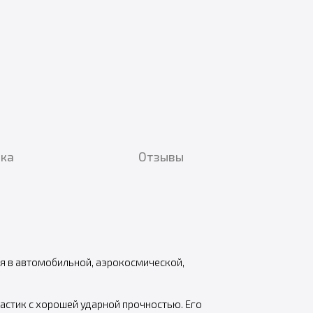
вка
Отзывы
я в автомобильной, аэрокосмической,
астик с хорошей ударной прочностью. Его