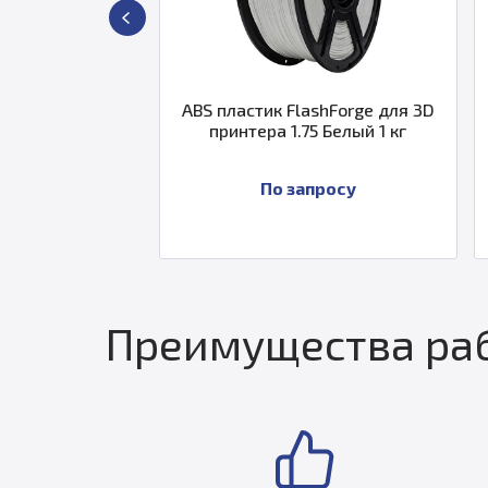
ABS пластик FlashForge для 3D
Картридж с п
принтера 1.75 Белый 1 кг
XYZPrinting
пурпурны
По запросу
По за
Преимущества раб