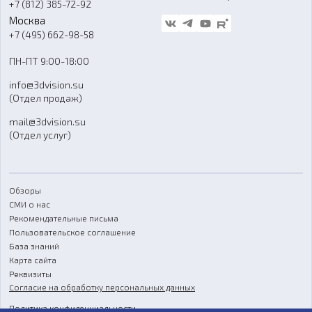
+7 (812) 385-72-92
Стать дилером
Москва
Блог
+7 (495) 662-98-58
Доставка
ПН-ПТ 9:00-18:00
Отзывы
info@3dvision.su
FAQ
(Отдел продаж)
mail@3dvision.su
(Отдел услуг)
Обзоры
СМИ о нас
Рекомендательные письма
Пользовательское соглашение
База знаний
Карта сайта
Реквизиты
Согласие на обработку персональных данных
Политика конфиденциальности