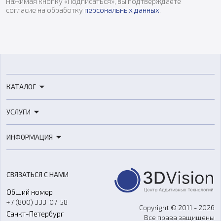
Нажимая кнопку «Подписаться», вы подтверждаете
согласие на обработку
персональных данных
.
КАТАЛОГ
3D-принтеры
УСЛУГИ
3D-сканеры
3D-печать
Роботы
ИНФОРМАЦИЯ
3D-моделирование
Расходные материалы
Цены
3D-сканирование
Станки с ЧПУ
Акции
Реверс-инжиниринг
Оборудование и материалы для вакуумного литья
СВЯЗАТЬСЯ С НАМИ
Портфолио
Литье пластмасс
Аксессуары и прочее оборудование
Общий номер
О компании
Ремонт и услуги
Программное обеспечение
+7 (800) 333-07-58
Контакты
Copyright © 2011 - 2026
Санкт-Петербург
Все права защищены
Гос. закупки