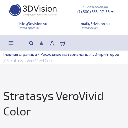
ПН-ПТ 9:00-18:00
+7 (800) 333-07-58
info@3dvision.su
mail@3dvision.su
(отдел продаж)
(отдел услуг)
/
Главная страница
Расходные материалы для 3D-принтеров
/
Stratasys VeroVivid Color
Stratasys VeroVivid
Color