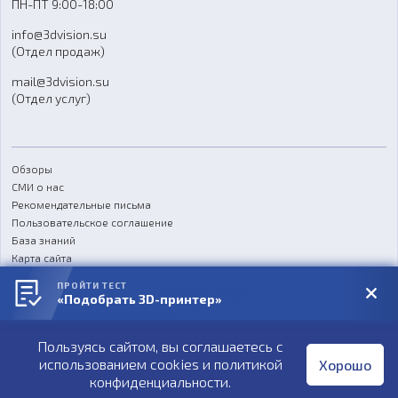
ПН-ПТ 9:00-18:00
Отзывы
info@3dvision.su
FAQ
(Отдел продаж)
mail@3dvision.su
(Отдел услуг)
Обзоры
СМИ о нас
Рекомендательные письма
Пользовательское соглашение
База знаний
Карта сайта
Реквизиты
ПРОЙТИ ТЕСТ
Согласие на обработку персональных данных
«Подобрать 3D-принтер»
Политика конфиденциальности
Пользуясь сайтом, вы соглашаетесь с
Публичная оферта
использованием cookies и
политикой
Хорошо
конфиденциальности
.