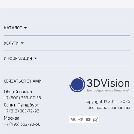
КАТАЛОГ
3D-принтеры
УСЛУГИ
3D-сканеры
3D-печать
Роботы
ИНФОРМАЦИЯ
3D-моделирование
Расходные материалы
Цены
3D-сканирование
Станки с ЧПУ
Акции
Реверс-инжиниринг
Оборудование и материалы для вакуумного литья
СВЯЗАТЬСЯ С НАМИ
Портфолио
Литье пластмасс
Аксессуары и прочее оборудование
Общий номер
О компании
Ремонт и услуги
Программное обеспечение
+7 (800) 333-07-58
Контакты
Copyright © 2011 - 2026
Санкт-Петербург
Все права защищены
Гос. закупки
+7 (812) 385-72-92
Стать дилером
Москва
Блог
+7 (495) 662-98-58
Доставка