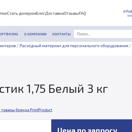
info
упки
Стать дилером
Блог
Доставка
Отзывы
FAQ
(от
ОРТФОЛИО
О КОМПАНИИ
КОНТАКТЫ
/
/
ринтеров
Расходный материал для персонального оборудования
стик 1,75 Белый 3 кг
 товары бренда PrintProduct
Цена по запросу