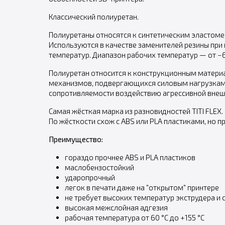
Классический полиуретан.
Полиуретаны относятся к синтетическим эластом
Используются в качестве заменителей резины при
температур. Диапазон рабочих температур — от −60
Полиуретан относится к конструкционным материа
механизмов, подвергающихся силовым нагрузкам.
сопротивляемости воздействию агрессивной внеш
Самая жёсткая марка из разновидностей TITI FLEX.
По жёсткости схож с ABS или PLA пластиками, но п
Преимущество:
гораздо прочнее ABS и PLA пластиков
маслобензостойкий
ударопрочный
легок в печати даже на "открытом" принтере
не требует высоких температур экструдера и 
высокая межслойная адгезия
рабочая температура от 60 °С до +155 °С