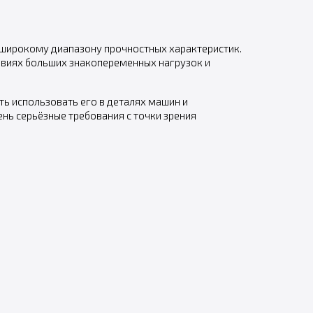
широкому диапазону прочностных характеристик.
ловиях больших знакопеременных нагрузок и
ь использовать его в деталях машин и
ь серьёзные требования с точки зрения