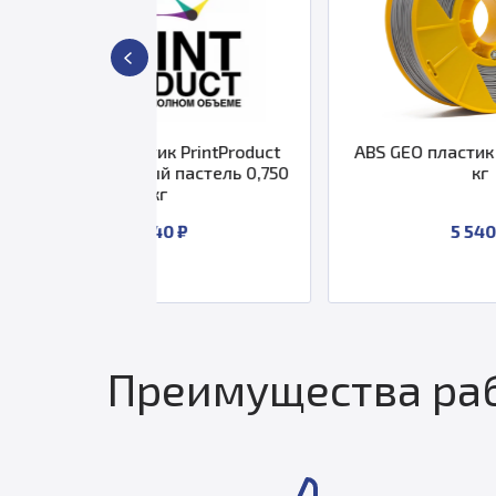
тик PrintProduct
ABS GEO пластик 2,85 Серый 3
вый пастель 0,750
кг
кг
 740 ₽
5 540 ₽
Преимущества раб