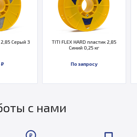
TITI FLEX HARD пластик 2,85
TITI FLEX MEDIUM
Синий 0,25 кг
Белый 2
По запросу
По зап
оты с нами