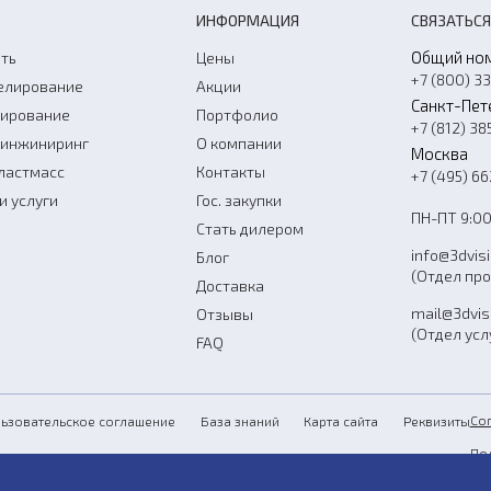
ИНФОРМАЦИЯ
СВЯЗАТЬСЯ
Общий но
ть
Цены
+7 (800) 3
елирование
Акции
Санкт-Пет
нирование
Портфолио
+7 (812) 38
-инжиниринг
О компании
Москва
ластмасс
Контакты
+7 (495) 6
и услуги
Гос. закупки
ПН-ПТ 9:00
Стать дилером
info@3dvis
Блог
(Отдел пр
Доставка
mail@3dvis
Отзывы
(Отдел усл
FAQ
Со
ьзовательское соглашение
База знаний
Карта сайта
Реквизиты
По
Пу