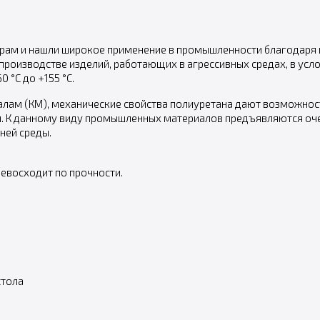
ерам и нашли широкое применение в промышленности благодаря 
 производстве изделий, работающих в агрессивных средах, в ус
 °С до +155 °С.
лам (КМ), механические свойства полиуретана дают возможност
 К данному виду промышленных материалов предъявляются очен
ней среды.
ревосходит по прочности.
стола