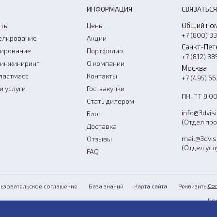
ИНФОРМАЦИЯ
СВЯЗАТЬСЯ
Общий но
ть
Цены
+7 (800) 3
елирование
Акции
Санкт-Пет
нирование
Портфолио
+7 (812) 38
-инжиниринг
О компании
Москва
ластмасс
Контакты
+7 (495) 6
и услуги
Гос. закупки
ПН-ПТ 9:00
Стать дилером
info@3dvis
Блог
(Отдел пр
Доставка
mail@3dvis
Отзывы
(Отдел усл
FAQ
Со
ьзовательское соглашение
База знаний
Карта сайта
Реквизиты
По
Пу