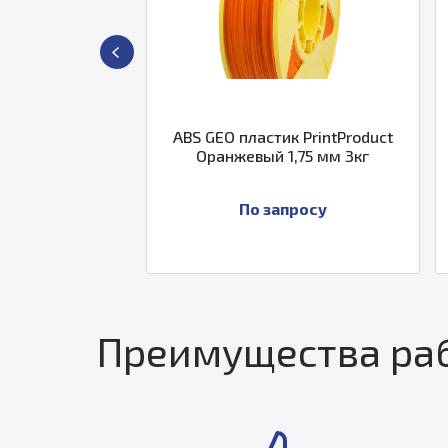
новая
ABS GEO пластик PrintProduct
PLA GE
Оранжевый 1,75 мм 3кг
2,85 м
По запросу
Преимущества раб