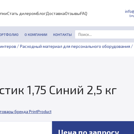
info
упки
Стать дилером
Блог
Доставка
Отзывы
FAQ
(от
ОРТФОЛИО
О КОМПАНИИ
КОНТАКТЫ
/
/
ринтеров
Расходный материал для персонального оборудования
стик 1,75 Синий 2,5 кг
товары бренда PrintProduct
Цена по запросу