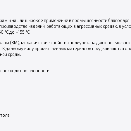
ерам и нашли широкое применение в промышленности благодаря 
 производстве изделий, работающих в агрессивных средах, в ус
 °С до +155 °С.
лам (КМ), механические свойства полиуретана дают возможност
 К данному виду промышленных материалов предъявляются очен
ней среды.
ревосходит по прочности.
стола