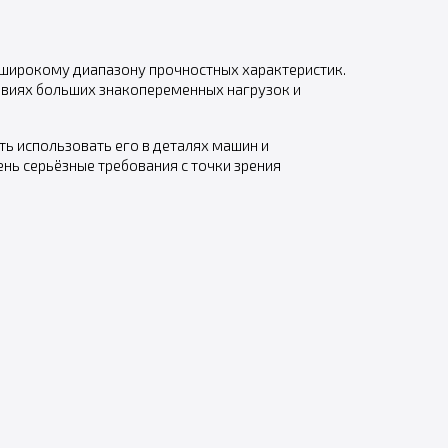
широкому диапазону прочностных характеристик.
ловиях больших знакопеременных нагрузок и
ь использовать его в деталях машин и
ь серьёзные требования с точки зрения