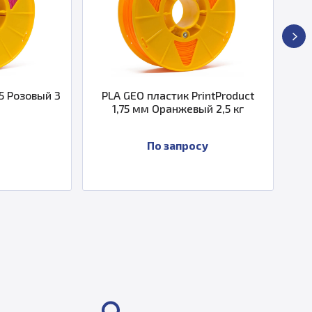
й 3
PLA GEO пластик PrintProduct
PLA GEO пл
1,75 мм Оранжевый 2,5 кг
1,75 мм 
По запросу
П