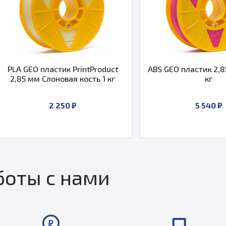
O пластик PrintProduct
ABS GEO пластик 2,85 Розовы
м Слоновая кость 1 кг
кг
2 250 ₽
5 540 ₽
оты с нами