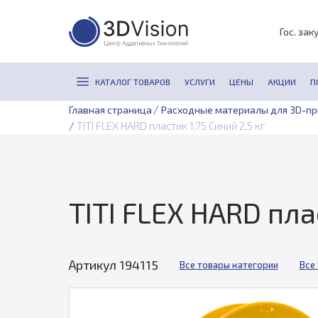
Гос. зак
КАТАЛОГ ТОВАРОВ
УСЛУГИ
ЦЕНЫ
АКЦИИ
П
/
Главная страница
Расходные материалы для 3D-п
/
TITI FLEX HARD пластик 1,75 Синий 2,5 кг
TITI FLEX HARD пла
Артикул 194115
Все товары категории
Все 