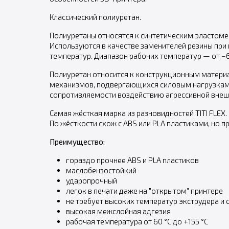
Классический полиуретан.
Полиуретаны относятся к синтетическим эластом
Используются в качестве заменителей резины при
температур. Диапазон рабочих температур — от −60
Полиуретан относится к конструкционным материа
механизмов, подвергающихся силовым нагрузкам.
сопротивляемости воздействию агрессивной внеш
Самая жёсткая марка из разновидностей TITI FLEX.
По жёсткости схож с ABS или PLA пластиками, но п
Преимущество:
гораздо прочнее ABS и PLA пластиков
маслобензостойкий
ударопрочный
легок в печати даже на "открытом" принтере
не требует высоких температур экструдера и 
высокая межслойная адгезия
рабочая температура от 60 °С до +155 °С