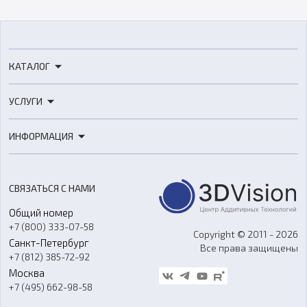
КАТАЛОГ
3D-принтеры
УСЛУГИ
3D-сканеры
3D-печать
Роботы
ИНФОРМАЦИЯ
3D-моделирование
Расходные материалы
Цены
3D-сканирование
Станки с ЧПУ
Акции
Реверс-инжиниринг
Оборудование и материалы для вакуумного литья
СВЯЗАТЬСЯ С НАМИ
Портфолио
Литье пластмасс
Аксессуары и прочее оборудование
Общий номер
О компании
Ремонт и услуги
Программное обеспечение
+7 (800) 333-07-58
Контакты
Copyright © 2011 - 2026
Санкт-Петербург
Все права защищены
Гос. закупки
+7 (812) 385-72-92
Стать дилером
Москва
Блог
+7 (495) 662-98-58
Доставка