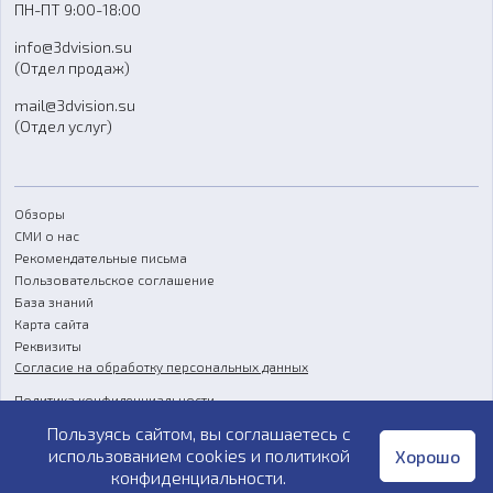
ПН-ПТ 9:00-18:00
Отзывы
info@3dvision.su
FAQ
(Отдел продаж)
mail@3dvision.su
(Отдел услуг)
Обзоры
СМИ о нас
Рекомендательные письма
Пользовательское соглашение
База знаний
Карта сайта
Реквизиты
Согласие на обработку персональных данных
Политика конфиденциальности
Пользуясь сайтом, вы соглашаетесь с
Публичная оферта
использованием cookies и
политикой
Хорошо
конфиденциальности
.