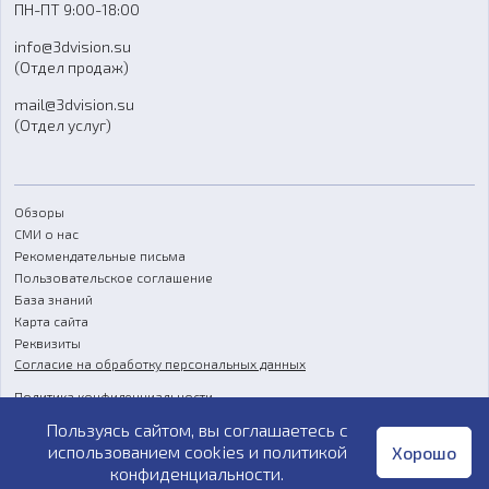
ПН-ПТ 9:00-18:00
Отзывы
info@3dvision.su
FAQ
(Отдел продаж)
mail@3dvision.su
(Отдел услуг)
Обзоры
СМИ о нас
Рекомендательные письма
Пользовательское соглашение
База знаний
Карта сайта
Реквизиты
Согласие на обработку персональных данных
Политика конфиденциальности
Пользуясь сайтом, вы соглашаетесь с
Публичная оферта
использованием cookies и
политикой
Хорошо
конфиденциальности
.