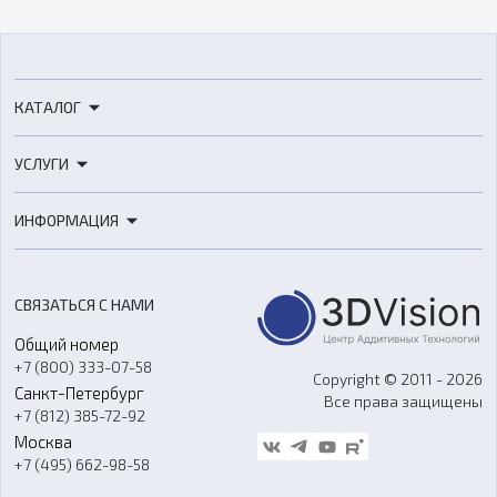
КАТАЛОГ
3D-принтеры
УСЛУГИ
3D-сканеры
3D-печать
Роботы
ИНФОРМАЦИЯ
3D-моделирование
Расходные материалы
Цены
3D-сканирование
Станки с ЧПУ
Акции
Реверс-инжиниринг
Оборудование и материалы для вакуумного литья
СВЯЗАТЬСЯ С НАМИ
Портфолио
Литье пластмасс
Аксессуары и прочее оборудование
Общий номер
О компании
Ремонт и услуги
Программное обеспечение
+7 (800) 333-07-58
Контакты
Copyright © 2011 - 2026
Санкт-Петербург
Все права защищены
Гос. закупки
+7 (812) 385-72-92
Стать дилером
Москва
Блог
+7 (495) 662-98-58
Доставка