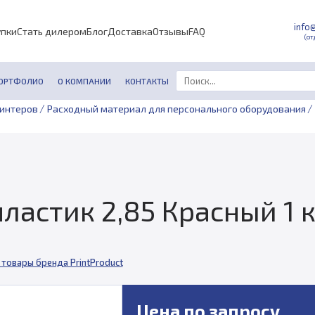
info
упки
Стать дилером
Блог
Доставка
Отзывы
FAQ
(от
ОРТФОЛИО
О КОМПАНИИ
КОНТАКТЫ
/
/
ринтеров
Расходный материал для персонального оборудования
ластик 2,85 Красный 1 к
 товары бренда PrintProduct
Цена по запросу