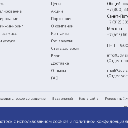
Общий но
ть
Цены
+7 (800) 3
елирование
Акции
Санкт-Пет
нирование
Портфолио
+7 (812) 38
-инжиниринг
О компании
Москва
ластмасс
Контакты
+7 (495) 6
и услуги
Гос. закупки
ПН-ПТ 9:00
Стать дилером
info@3dvis
Блог
(Отдел пр
Доставка
mail@3dvis
Отзывы
(Отдел усл
FAQ
Со
ьзовательское соглашение
База знаний
Карта сайта
Реквизиты
По
Пу
аетесь с использованием cookies и
политикой конфиденциал