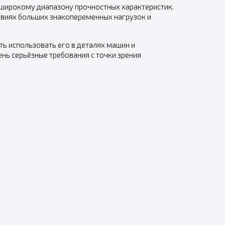
широкому диапазону прочностных характеристик.
ловиях больших знакопеременных нагрузок и
ь использовать его в деталях машин и
ь серьёзные требования с точки зрения