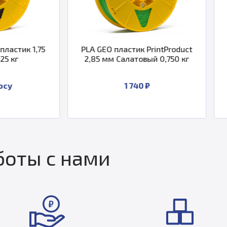
PLA GEO пластик PrintProduct
PET-GUN пластик
2,85 мм Салатовый 0,750 кг
1,75 Черны
1 740 ₽
По зап
оты с нами