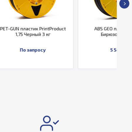
 PrintProduct
ABS GEO пластик 2,85
й 3 кг
Бирюзовый 3 кг
росу
5 540 ₽