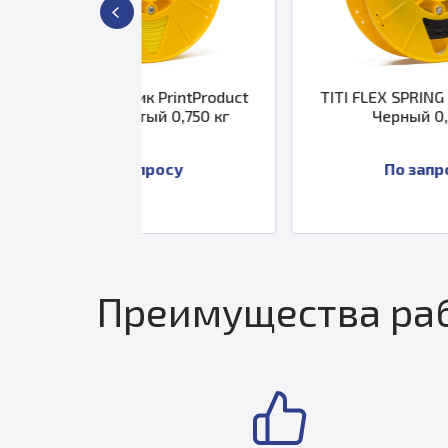
тик PrintProduct
TITI FLEX SPRING пластик 1,75
елтый 0,750 кг
Черный 0,25 кг
запросу
По запросу
Преимущества раб