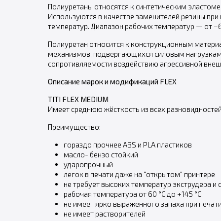
Полиуретаны относятся к синтетическим эластом
Используются в качестве заменителей резины при
температур. Диапазон рабочих температур — от −60
Полиуретан относится к конструкционным материа
механизмов, подвергающихся силовым нагрузкам.
сопротивляемости воздействию агрессивной внеш
Описание марок и модификаций FLEX
TITI FLEX MEDIUM
Имеет среднюю жёсткость из всех разновидностей 
Преимущество:
гораздо прочнее ABS и PLA пластиков
масло- бензо стойкий
ударопрочный
легок в печати даже на "открытом" принтере
не требует высоких температур экструдера и 
рабочая температура от 60 °С до +145 °С
не имеет ярко выраженного запаха при печат
не имеет растворителей