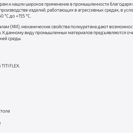
ерам и нашли широкое применение в промышленности благодаря 
 производстве изделий, работающих в агрессивных средах, в ус
 °С до +155 °С.
лам (КМ), механические свойства полиуретана дают возможност
 К данному виду промышленных материалов предъявляются очен
ней среды.
TITI FLEX.
стола
и