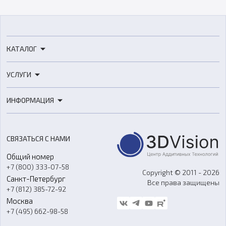
КАТАЛОГ
3D-принтеры
УСЛУГИ
3D-сканеры
3D-печать
Роботы
ИНФОРМАЦИЯ
3D-моделирование
Расходные материалы
Цены
3D-сканирование
Станки с ЧПУ
Акции
Реверс-инжиниринг
Оборудование и материалы для вакуумного литья
СВЯЗАТЬСЯ С НАМИ
Портфолио
Литье пластмасс
Аксессуары и прочее оборудование
Общий номер
О компании
Ремонт и услуги
Программное обеспечение
+7 (800) 333-07-58
Контакты
Copyright © 2011 - 2026
Санкт-Петербург
Все права защищены
Гос. закупки
+7 (812) 385-72-92
Стать дилером
Москва
Блог
+7 (495) 662-98-58
Доставка