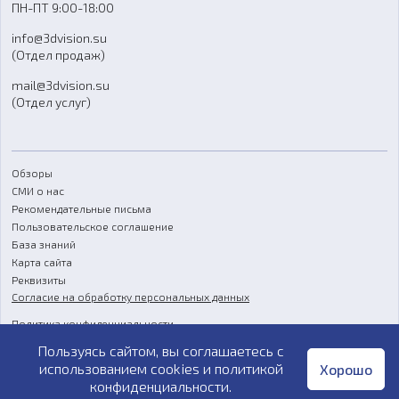
ПН-ПТ 9:00-18:00
Отзывы
info@3dvision.su
FAQ
(Отдел продаж)
mail@3dvision.su
(Отдел услуг)
Обзоры
СМИ о нас
Рекомендательные письма
Пользовательское соглашение
База знаний
Карта сайта
Реквизиты
Согласие на обработку персональных данных
Политика конфиденциальности
Пользуясь сайтом, вы соглашаетесь с
Публичная оферта
использованием cookies и
политикой
Хорошо
конфиденциальности
.