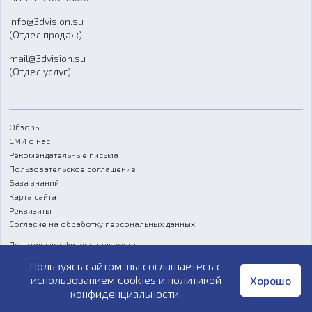
Отзывы
info@3dvision.su
FAQ
(Отдел продаж)
mail@3dvision.su
(Отдел услуг)
Обзоры
СМИ о нас
Рекомендательные письма
Пользовательское соглашение
База знаний
Карта сайта
Реквизиты
Согласие на обработку персональных данных
Политика конфиденциальности
Пользуясь сайтом, вы соглашаетесь с
Публичная оферта
использованием cookies и
политикой
Хорошо
конфиденциальности
.