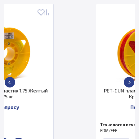
й
PET-GUN пластик PrintProduct 2,85
Красный 2 кг
По запросу
Технология печати
FDM/FFF