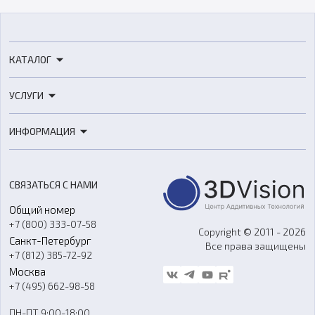
КАТАЛОГ
3D-принтеры
УСЛУГИ
3D-сканеры
3D-печать
Роботы
ИНФОРМАЦИЯ
3D-моделирование
Расходные материалы
Цены
3D-сканирование
Станки с ЧПУ
Акции
Реверс-инжиниринг
Оборудование и материалы для вакуумного литья
СВЯЗАТЬСЯ С НАМИ
Портфолио
Литье пластмасс
Аксессуары и прочее оборудование
Общий номер
О компании
Ремонт и услуги
Программное обеспечение
+7 (800) 333-07-58
Контакты
Copyright © 2011 - 2026
Санкт-Петербург
Все права защищены
Гос. закупки
+7 (812) 385-72-92
Стать дилером
Москва
Блог
+7 (495) 662-98-58
Доставка
ПН-ПТ 9:00-18:00