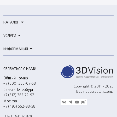
КАТАЛОГ
3D-принтеры
УСЛУГИ
3D-сканеры
3D-печать
Роботы
ИНФОРМАЦИЯ
3D-моделирование
Расходные материалы
Цены
3D-сканирование
Станки с ЧПУ
Акции
Реверс-инжиниринг
Оборудование и материалы для вакуумного литья
СВЯЗАТЬСЯ С НАМИ
Портфолио
Литье пластмасс
Аксессуары и прочее оборудование
Общий номер
О компании
Ремонт и услуги
Программное обеспечение
+7 (800) 333-07-58
Контакты
Copyright © 2011 - 2026
Санкт-Петербург
Все права защищены
Гос. закупки
+7 (812) 385-72-92
Стать дилером
Москва
Блог
+7 (495) 662-98-58
Доставка
ПН-ПТ 9:00-18:00