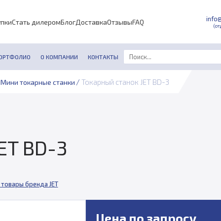
info
упки
Стать дилером
Блог
Доставка
Отзывы
FAQ
(от
ОРТФОЛИО
О КОМПАНИИ
КОНТАКТЫ
/
Токарный станок JET BD-3
Мини токарные станки
ET BD-3
 товары бренда JET
Цена по запросу