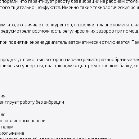
опорами, что гарантирует работу без вибрации на рабочем стол
 этого тщательно шлифуются. Именно такие технологические реш
м, что, в отличие от конкурентов, позволяет плавно изменять 
редусмотрели возможность регулировки их зазоров при помощи к
при поднятии экрана двигатель автоматически отключается. Та
й продукт, с помощью которого можно решать разнообразные зад
одвижным суппортом, вращающимся центром в заднюю бабку, св
ния
антирует работу без вибрации
еля
ощи клиновых планок
ателем
скольжение