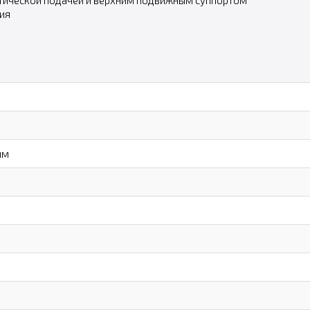
ической подачей и верхним подвижным суппортом
ия
мм