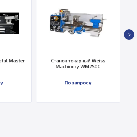
Станок токарный Weiss
Универсальный 
Machinery WM250G
станок Proma SP
По запросу
По запро