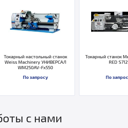
ольный станок
Токарный станок Metal Master
ry УНИВЕРСАЛ
RED S712
V-Fх550
просу
По запросу
оты с нами