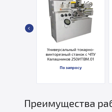
Универсальный токарно-
Токарный наст
винторезный станок с ЧПУ
Weiss Machine
Калашников 250ИТВМ.01
WM250A
По запросу
По за
Преимущества раб