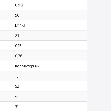
8 x 8
50
M14x1
23
0,15
0,26
Коллекторный
13
52
40
31