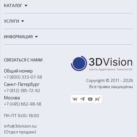
КАТАЛОГ
3D-принтеры
УСЛУГИ
3D-сканеры
3D-печать
Роботы
ИНФОРМАЦИЯ
3D-моделирование
Расходные материалы
Цены
3D-сканирование
Станки с ЧПУ
Акции
Реверс-инжиниринг
Оборудование и материалы для вакуумного литья
СВЯЗАТЬСЯ С НАМИ
Портфолио
Литье пластмасс
Аксессуары и прочее оборудование
Общий номер
О компании
Ремонт и услуги
Программное обеспечение
+7 (800) 333-07-58
Контакты
Copyright © 2011 - 2026
Санкт-Петербург
Все права защищены
Гос. закупки
+7 (812) 385-72-92
Стать дилером
Москва
Блог
+7 (495) 662-98-58
Доставка
ПН-ПТ 9:00-18:00
Отзывы
info@3dvision.su
FAQ
(Отдел продаж)